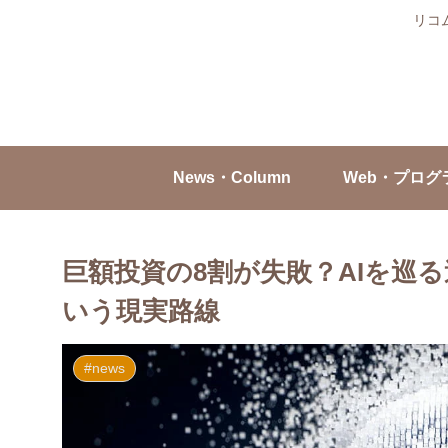
リコ
News・Column
Web・プログ
巨額投資の8割が失敗？AIを巡
いう現実路線
#news