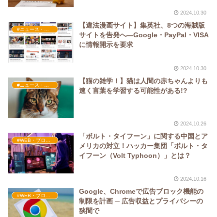
2024.10.30
【違法漫画サイト】集英社、8つの海賊版
#ニュース・社会・コラム
サイトを告発へ—Google・PayPal・VISA
に情報開示を要求
2024.10.30
【猫の雑学！】猫は人間の赤ちゃんよりも
#ニュース・社会・コラム
速く言葉を学習する可能性がある!?
2024.10.26
「ボルト・タイフーン」に関する中国とア
#WEB・プログラム・SEO
メリカの対立！ハッカー集団「ボルト・タ
イフーン（Volt Typhoon）」とは？
2024.10.16
Google、Chromeで広告ブロック機能の
#WEB・プログラム・SEO
制限を計画 ─ 広告収益とプライバシーの
狭間で