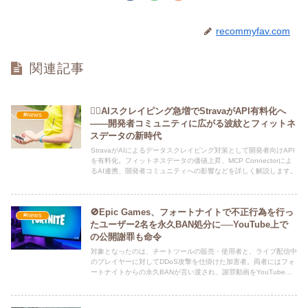
recommyfav.com
関連記事
🏃‍♂️AIスクレイピング急増でStravaがAPI有料化へ
#news
――開発者コミュニティに広がる波紋とフィットネ
スデータの新時代
StravaがAIによるデータスクレイピング対策として開発者向けAPI
を有料化。フィットネスデータの価値上昇、MCP Connectorによ
るAI連携、開発者コミュニティへの影響などを詳しく解説します。
🚫Epic Games、フォートナイトで不正行為を行っ
#news
たユーザー2名を永久BAN処分に──YouTube上で
の公開謝罪も命令
対象となったのは、チートツールの販売・使用者と、ライブ配信中
のプレイヤーに対してDDoS攻撃を仕掛けた加害者。両者にはフォ
ートナイトからの永久BANが言い渡され、謝罪動画をYouTube上
に公開するよう命じられました。