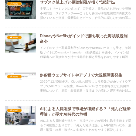
サブスク値上げと視聴制限が招く“逆流”📉
#news
主要ストリーミングの値上げ、広告導入、作品の入れ替わりや視聴
不可問題、ジオブロック――こうした要因が海賊版視聴の再拡大を
招いていると指摘。最新動向とデータ、合法的に楽しむための選択
肢を整理。
DisneyやNetflixがインドで勝ち取った海賊版規制
#news
命令
インドのデリー高等裁判所がDisneyやNetflixの申立てを受け、海賊
版サイトにDynamic+ Injunction（動的差止）を発令。ドメイン登
録業者への直接命令が持つ世界的影響と限界をわかりやすく解説し
ます。
🌐 各種ウェブサイトやアプリで大規模障害発生
#news
2025年12月5日夕方、Cloudflare障害により多数のWebサイトやア
プリで500エラーが発生。DownDetectorまで影響を受けた異例の
事態について、原因・影響範囲・復旧までの流れと運営者向け対策
をわかりやすく解説。
AIによる人員削減で市場が壊滅する？「死んだ経済
#news
理論」が示すAI時代の危機
AIによる人員削減が進むと、市場そのものが縮小し民主主義まで揺
らぐ可能性があります。「死んだ経済理論」とAI解雇のわなを、雇
用・消費・格差・政治への影響からわかりやすく解説します。