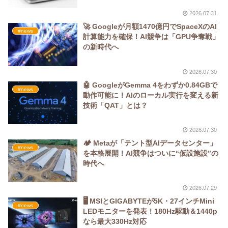
2026.07.31
🚀 Googleが月額1470億円でSpaceXのAI
#news
計算能力を確保！AI競争は「GPU争奪戦」
の新時代へ
2026.07.30
🤖 GoogleがGemma 4をわずか0.84GBで
#news
動作可能に！AIのローカル実行を変える新
技術「QAT」とは？
2026.07.30
🏕️ Metaが「テント型AIデータセンター」
#news
を本格展開！AI競争はついに“仮設施設”の
時代へ
2026.07.29
🖥️ MSIとGIGABYTEが5K・27インチMini
#news
LEDモニターを発表！180Hz駆動＆1440p
なら最大330Hz対応