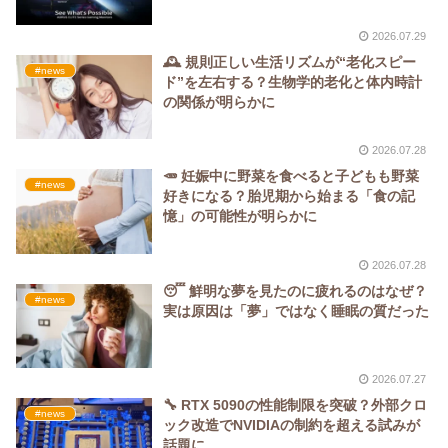
2026.07.29
🕰️ 規則正しい生活リズムが“老化スピー
#news
ド”を左右する？生物学的老化と体内時計
の関係が明らかに
2026.07.28
🥕 妊娠中に野菜を食べると子どもも野菜
#news
好きになる？胎児期から始まる「食の記
憶」の可能性が明らかに
2026.07.28
😴 鮮明な夢を見たのに疲れるのはなぜ？
#news
実は原因は「夢」ではなく睡眠の質だった
2026.07.27
🔧 RTX 5090の性能制限を突破？外部クロ
#news
ック改造でNVIDIAの制約を超える試みが
話題に