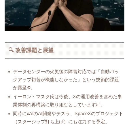
🔍 改善課題と展望
データセンターの火災後の障害対応では「自動バッ
クアップ切替が機能しなかった」という技術的課題
が露呈⚙️。
イーロン・マスク氏は今後、Xの運用改善を含めた事
業体制の再構築に取り組むとしています📈。
同時にxAIのAI開発やテスラ、SpaceXのプロジェクト
（スターシップ打ち上げ）にも注力する予定。