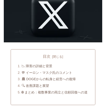
目次
📉 障害の詳細と背景
💬 イーロン・マスク氏のコメント
🏛️ DOGEからの転身と経営への復帰
🔍 改善課題と展望
🌐 まとめ：複数事業の両立と信頼回復への道