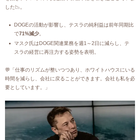
した📉。
DOGEの活動が影響し、テスラの純利益は前年同期比
で
71%減少
。
マスク氏はDOGE関連業務を週1～2日に減らし、テ
スラの経営に再注力する姿勢を表明。
💬「仕事のリズムが整いつつあり、ホワイトハウスにいる
時間を減らし、会社に戻ることができます。会社も私を必
要としています。」