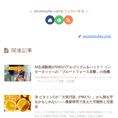
recommyfav.comをフォローする
recommyfav.com
関連記事
AI生成動画がSNSのアルゴリズムをハック？ イン
#ニュース・社会・コラム
ターネットへの「ブルートフォース攻撃」の危機
AI生成動画がSNSのアルゴリズムをハック？ インターネットへの
「ブルートフォース攻撃」の危機
🍋 ビタミンCが「大気汚染（PM2.5）」から肺を守
#news
るかもしれない――最新研究で見えた可能性と注意
点
ビタミンCがPM2.5など大気汚染による肺の炎症や細胞ダメージを
抑える可能性が研究で判明。安全な摂取量と注意点も解説。