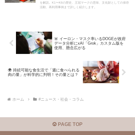
を解説。K1〜K6の歴史、王冠マークの意味、文化財としての保存
活動、再利用事例まで詳しく紹介します。
🚨 イーロン・マスク率いるDOGEが政府
データ分析にxAI「Grok」カスタム版を
使用、懸念広がる
🌍 持続可能な食生活で「週に食べられる
肉の量」が科学的に判明！その量とは？
ホーム
#ニュース・社会・コラム
PAGE TOP