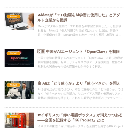
🔥Metaが「エロ動画をAI学習に使用した」とアダ
#news
ルト企業から提訴
Metaがアダルト企業に「エロ動画をAI学習に利用した」と提訴さ
れるも、Metaは「個人利用でAI目的ではない」と反論。訴訟内
容・企業側の主張・Metaの論点をわかりやすく整理し解説しま
す。
🇨🇳 中国がAIエージェント「OpenClaw」を制限
#news
中国で急速に普及するAIエージェント「OpenClaw」に対し政府が
利用制限を開始。セキュリティリスクやデータ漏洩問題、世界のAI
規制との関係から今後の課題をわかりやすく解説。
🤖 AIは「どう使うか」より「使うべきか」を問え
#news
AIは便利だが万能ではない。本当に重要なのは「どう使うか」では
なく「使うべきか」の判断力。AIのバイアス問題や倫理的リスク、
最新の規制動向を踏まえ、これから必要な“批判的AIリテラシー”を
解説。
☎️イギリスの「赤い電話ボックス」が消えつつある
#news
――全国を記録する「K6 Project」とは
イギリスの象徴「赤い電話ボックス」を全国で記録するK6 Project