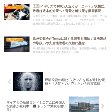
🇬🇧 イギリスで100万人近くが「ニート」状態に、
#ニュース・社会・コラム
政府は抜本的対策へ：背景と解決策を徹底解説
イギリスでは、**教育・雇用・職業訓練のいずれにも参加していな
い若者（いわゆる「NEET（ニート）」）**の数が急増しており、
政府が深刻な社会問題として取り組みを強化しています。
欧州委員会がTemuに対する調査を開始：違法製品
#ニュース・社会・コラム
の取扱いや安全性管理の欠如に懸念
欧州委員会がTemuに対する調査を開始：違法製品の取扱いや安全
性管理の欠如に懸念 欧州委員会が、中国...
巨額投資の8割が失敗？AIを巡る過剰な期
待と「人間との共存」という現実路線
マイアミの新築コンドミニアムに外国人
投資家が殺到中！🏙️ トランプ減税も追い
風に