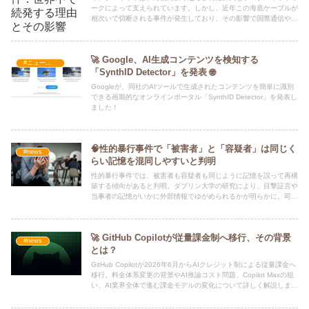
ークによって支えられています。しかし、近年この海底ケーブルが
相次いで切断される事件が発生しており、その影響で国際通信や金
融取引が混乱するケースが増えています。
🚀 Google、AI生成コンテンツを検知する
#ニュース・社会・コラム
「SynthID Detector」を発表 🌐
Googleが、同社のAIツールで生成されたコンテンツを簡単に識別
できる画期的なオンラインポータル「SynthID Detector」を発表し
ました！
🧠性的暴行事件で「被害者」と「容疑者」は同じく
#news
らい記憶を混同しやすいと判明
性的暴行事件では、被害者も容疑者も同じように記憶を誤って再構
築する傾向があると判明。ダブリン大学の研究により、目撃証言や
当事者の記憶がいかに外部情報でゆがめられるかが明らかに。司法
現場に求められる「記憶の科学」とは？
🚀 GitHub Copilotが従量課金制へ移行、その背景
#news
とは？
GitHub Copilotが2026年6月からAIクレジット制による従量課金へ
移行。料金体系変更の背景やAI推論コスト問題、Copilot Maxの狙
い、AI業界全体で進む課金モデルの変化について詳しく解説しま
す。