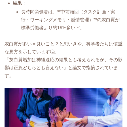
結果
：
長時間労働者は、**中前頭回（タスク計画・実
行・ワーキングメモリ・感情管理）**の灰白質が
標準労働者より約19%多い📈。
灰白質が多い＝良いこと？と思いきや、科学者たちは慎重
な見方を示しています🤔。
「灰白質増加は神経適応の結果とも考えられるが、その影
響は正負どちらとも言えない」と論文で指摘されていま
す。