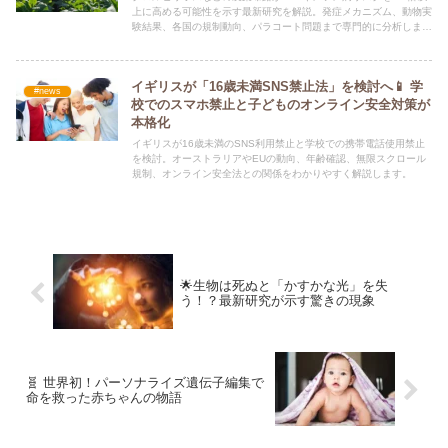
上に高める可能性を示す最新研究を解説。発症メカニズム、動物実
験結果、各国の規制動向、パラコート問題まで専門的に分析しま
す。
イギリスが「16歳未満SNS禁止法」を検討へ📱 学
#news
校でのスマホ禁止と子どものオンライン安全対策が
本格化
イギリスが16歳未満のSNS利用禁止と学校での携帯電話使用禁止
を検討。オーストラリアやEUの動向、年齢確認、無限スクロール
規制、オンライン安全法との関係をわかりやすく解説します。
🌟生物は死ぬと「かすかな光」を失
う！？最新研究が示す驚きの現象
🧬 世界初！パーソナライズ遺伝子編集で
命を救った赤ちゃんの物語