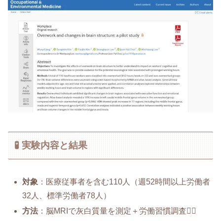
🧪 実験内容と結果
対象
：医療従事者を含む110人（週52時間以上労働者
32人、標準労働者78人）
方法
：脳MRIで灰白質量を測定＋労働習慣調査🧑‍⚕️