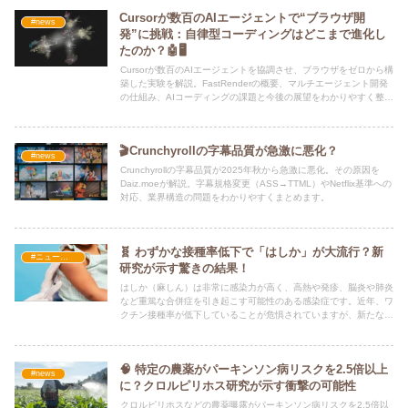
Cursorが数百のAIエージェントで“ブラウザ開
#news
発”に挑戦：自律型コーディングはどこまで進化し
たのか？🤖🖥️
Cursorが数百のAIエージェントを協調させ、ブラウザをゼロから構
築した実験を解説。FastRenderの概要、マルチエージェント開発
の仕組み、AIコーディングの課題と今後の展望をわかりやすく整理
します。
🎬Crunchyrollの字幕品質が急激に悪化？
#news
Crunchyrollの字幕品質が2025年秋から急激に悪化。その原因を
Daiz.moeが解説。字幕規格変更（ASS→TTML）やNetflix基準への
対応、業界構造の問題をわかりやすくまとめます。
🧬 わずかな接種率低下で「はしか」が大流行？新
#ニュース・社会・コラム
研究が示す驚きの結果！
はしか（麻しん）は非常に感染力が高く、高熱や発疹、脳炎や肺炎
など重篤な合併症を引き起こす可能性のある感染症です。近年、ワ
クチン接種率が低下していることが危惧されていますが、新たな研
究では「接種率がわずか10%低下するだけで、はしかが爆発的に
流行する」可能性が示されました。
🧠 特定の農薬がパーキンソン病リスクを2.5倍以上
#news
に？クロルピリホス研究が示す衝撃の可能性
クロルピリホスなどの農薬曝露がパーキンソン病リスクを2.5倍以