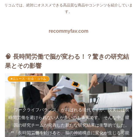
リコムでは、絶対にオススメできる高品質な商品やコンテンツを紹介していま
す。
recommyfav.com
🧠 長時間労働で脳が変わる！？驚きの研究結
果とその影響
#ニュース・社会・コラム
「ワークライフバランス」が叫ばれる現代ですが、現実には長
時間労働を避けられない人が多いのも事実です。 そんな中、韓
国の研究チームが発表した新たな研究結果は衝撃的でした。
**「長時間労働を続けると、脳の神経構造に変化が生じる可能