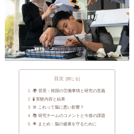
目次
🌍 背景：韓国の労働事情と研究の意義
🧪 実験内容と結果
🚨 これって脳に悪い影響？
📚 研究チームのコメントと今後の課題
🌟 まとめ：脳の健康を守るために