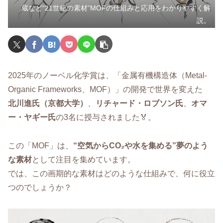
蔵など“21世紀の素材”MOFの仕組みと応用をわかりやすく解
説。
2025年のノーベル化学賞は、「金属有機構造体（Metal-
Organic Frameworks、MOF）」の開発で世界を変えた
北川進氏（京都大学）
、
リチャード・ロブソン氏
、
オマ
ー・ヤギー氏
の3名に授与されました🏅。
この「MOF」は、
“空気からCO₂や水を集める”夢のよう
な素材
として注目を集めています。
では、この画期的な素材はどのような仕組みで、何に役立
つのでしょうか？