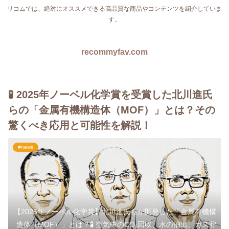
リコムでは、絶対にオススメできる高品質な商品やコンテンツを紹介していま
す。
recommyfav.com
🧪 2025年ノーベル化学賞を受賞した北川進氏
らの「金属有機構造体（MOF）」とは？その
驚くべき応用と可能性を解説！
#news
【2025年ノーベル化学賞】北川進氏らが開発した「金属有機構
造体（MOF）」とは？🧪 空気中のCO₂回収、水の抽出、ガス貯