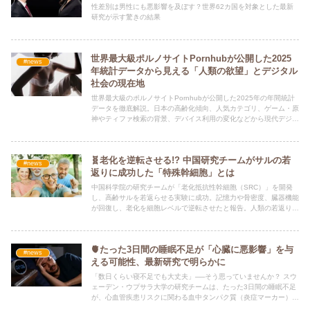
性差別は男性にも悪影響を及ぼす？世界62カ国を対象とした最新
研究が示す驚きの結果
世界最大級ポルノサイトPornhubが公開した2025
#news
年統計データから見える「人類の欲望」とデジタル
社会の現在地
世界最大級のポルノサイトPornhubが公開した2025年の年間統計
データを徹底解説。日本の高齢化傾向、人気カテゴリ、ゲーム・原
神やティファ検索の背景、デバイス利用の変化などから現代デジタ
ル社会の欲望とトレンドを読み解く。
🧬老化を逆転させる!? 中国研究チームがサルの若
#news
返りに成功した「特殊幹細胞」とは
中国科学院の研究チームが「老化抵抗性幹細胞（SRC）」を開発
し、高齢サルを若返らせる実験に成功。記憶力や骨密度、臓器機能
が回復し、老化を細胞レベルで逆転させたと報告。人類の若返り治
療への道が開かれる可能性を解説します。
🫀たった3日間の睡眠不足が「心臓に悪影響」を与
#news
える可能性、最新研究で明らかに
「数日くらい寝不足でも大丈夫」──そう思っていませんか？ スウ
ェーデン・ウプサラ大学の研究チームは、たった3日間の睡眠不足
が、心血管疾患リスクに関わる血中タンパク質（炎症マーカー）を
急増させることを明らかにしました。