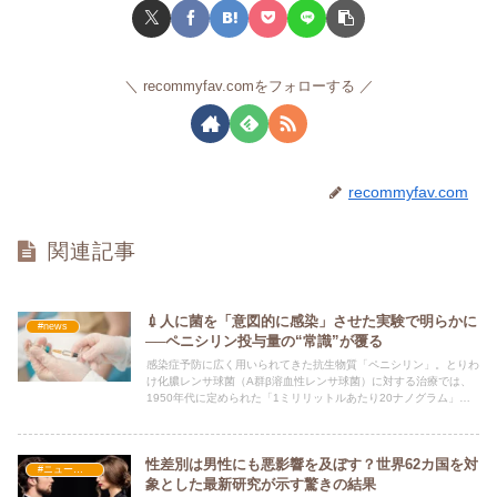
recommyfav.comをフォローする
recommyfav.com
関連記事
💉人に菌を「意図的に感染」させた実験で明らかに
#news
──ペニシリン投与量の“常識”が覆る
感染症予防に広く用いられてきた抗生物質「ペニシリン」。とりわ
け化膿レンサ球菌（A群β溶血性レンサ球菌）に対する治療では、
1950年代に定められた「1ミリリットルあたり20ナノグラム」と
いう黄金比が長年守られてきました。
性差別は男性にも悪影響を及ぼす？世界62カ国を対
#ニュース・社会・コラム
象とした最新研究が示す驚きの結果