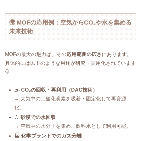
🌍 MOFの応用例：空気からCO₂や水を集める
未来技術
MOFの最大の魅力は、その
応用範囲の広さ
にあります。
具体的には以下のような用途が研究・実用化されています
👇
🌫
CO₂の回収・再利用（DAC技術）
→ 大気中の二酸化炭素を吸着・固定化して再資源
化。
💧
砂漠での水回収
→ 空気中の水分子を集め、飲料水として利用可能。
🏭
化学プラントでのガス分離