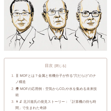
目次
🧬 MOFとは？金属と有機分子が作る“穴だらけ”のナ
ノ構造
🌍 MOFの応用例：空気からCO₂や水を集める未来技
術
👨‍🔬 北川進氏の発見ストーリー：「計算機の待ち時
間」で生まれた奇跡