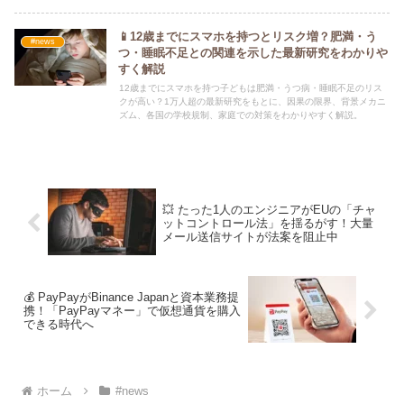
📱12歳までにスマホを持つとリスク増？肥満・う
#news
つ・睡眠不足との関連を示した最新研究をわかりや
すく解説
12歳までにスマホを持つ子どもは肥満・うつ病・睡眠不足のリス
クが高い？1万人超の最新研究をもとに、因果の限界、背景メカニ
ズム、各国の学校規制、家庭での対策をわかりやすく解説。
💥 たった1人のエンジニアがEUの「チャ
ットコントロール法」を揺るがす！大量
メール送信サイトが法案を阻止中
💰 PayPayがBinance Japanと資本業務提
携！「PayPayマネー」で仮想通貨を購入
できる時代へ
ホーム
#news