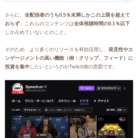
さらに、
全配信者のうち0.5％未満しかこの上限を超えて
おらず
、これらのコンテンツは
全体視聴時間の0.1％以下
しか占めていないとのこと。
そのため、より多くのリソースを有効活用し、
発見性やエ
ンゲージメントの高い機能（例：クリップ、フィード）に
投資を集中
したいというのがTwitch側の意図です。