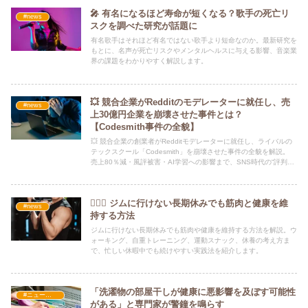
🎤 有名になるほど寿命が短くなる？歌手の死亡リ
#news
スクを調べた研究が話題に
有名歌手はそれほど有名ではない歌手より短命なのか。最新研究を
もとに、名声が死亡リスクやメンタルヘルスに与える影響、音楽業
界の課題をわかりやすく解説します。
💥 競合企業がRedditのモデレーターに就任し、売
#news
上30億円企業を崩壊させた事件とは？
【Codesmith事件の全貌】
💥 競合企業の創業者がRedditモデレーターに就任し、ライバルの
テックスクール「Codesmith」を崩壊させた事件の全貌を解説。
売上80％減・風評被害・AI学習への影響まで、SNS時代の“評判操
作の危険性”を徹底分析。
🏋️‍♂️🌿 ジムに行けない長期休みでも筋肉と健康を維
#news
持する方法
ジムに行けない長期休みでも筋肉や健康を維持する方法を解説。ウ
ォーキング、自重トレーニング、運動スナック、休養の考え方ま
で、忙しい休暇中でも続けやすい実践法を紹介します。
「洗濯物の部屋干しが健康に悪影響を及ぼす可能性
#ニュース・社会・コラム
がある」と専門家が警鐘を鳴らす