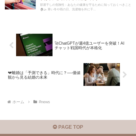
部屋干しの危険性：あなたの健康を守るために知っておくべきこと
🏠🌫️ 寒い冬や雨の日、洗濯物を外に干...
🚀ChatGPTが週4億ユーザーを突破！AI
チャット戦国時代が本格化
💔離婚は「予測できる」時代に？──価値
観から見る結婚の未来
ホーム
#news
PAGE TOP