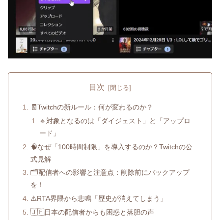
目次
🧾Twitchの新ルール：何が変わるのか？
🔹対象となるのは「ダイジェスト」と「アップロ
ード」
🧠なぜ「100時間制限」を導入するのか？Twitchの公
式見解
🗂配信者への影響と注意点：削除前にバックアップ
を！
⚠️RTA界隈から悲鳴「歴史が消えてしまう」
🇯🇵日本の配信者からも困惑と落胆の声