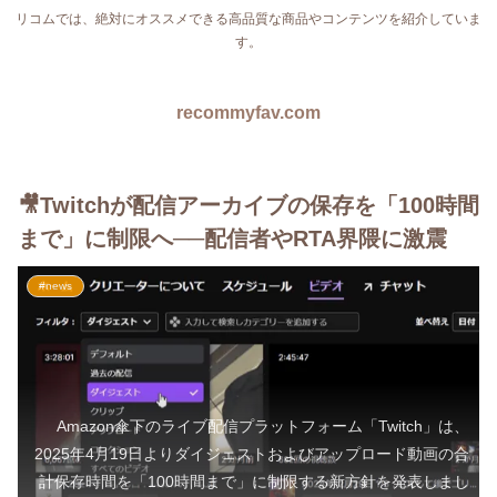
リコムでは、絶対にオススメできる高品質な商品やコンテンツを紹介していま
す。
recommyfav.com
🎥Twitchが配信アーカイブの保存を「100時間
まで」に制限へ──配信者やRTA界隈に激震
#news
Amazon傘下のライブ配信プラットフォーム「Twitch」は、
2025年4月19日よりダイジェストおよびアップロード動画の合
計保存時間を「100時間まで」に制限する新方針を発表しまし