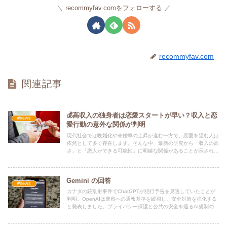
recommyfav.comをフォローする
recommyfav.com
関連記事
💰高収入の独身者は恋愛スタートが早い？収入と恋
#news
愛行動の意外な関係が判明
現代社会では晩婚化や未婚率の上昇が進む一方で、恋愛を望む人は
依然として多く存在します。そんな中、最新の研究から「収入の高
さ」と「恋人ができる可能性」に明確な関係があることが示されま
した。
Gemini の回答
#news
カナダの銃乱射事件でChatGPTが犯行予告を見逃していたことが
判明。OpenAIは警察への通報基準を緩和し、安全対策を強化する
と発表しました。プライバシー保護と公共の安全を巡るAI規制の最
新動向を詳しく解説。