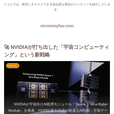
リコムでは、絶対にオススメできる高品質な商品やコンテンツを紹介していま
す。
recommyfav.com
🚀 NVIDIAが打ち出した「宇宙コンピューティ
ング」という新戦略
#news
NVIDIAが宇宙向けAI処理モジュール「Space-1 Vera Rubin
Module」を発表。H100比最大25倍の軌道上AI性能、宇宙デー