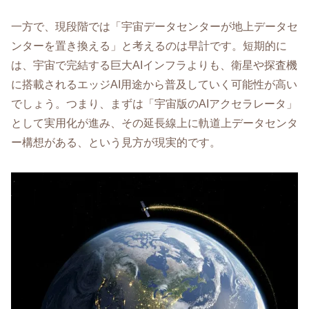
一方で、現段階では「宇宙データセンターが地上データセ
ンターを置き換える」と考えるのは早計です。短期的に
は、宇宙で完結する巨大AIインフラよりも、衛星や探査機
に搭載されるエッジAI用途から普及していく可能性が高い
でしょう。つまり、まずは「宇宙版のAIアクセラレータ」
として実用化が進み、その延長線上に軌道上データセンタ
ー構想がある、という見方が現実的です。