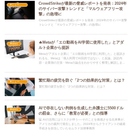
CrowdStrikeが最新の脅威レポートを発表：2024年
#ニュース・社会・コラム
のサイバー攻撃トレンドと「マルウェアフリー攻
撃」の急増📈
CrowdStrikeが最新の脅威レポートを発表：2024年のサイバー攻撃
トレンドと「マルウェアフリー攻撃」の急増📈
🔥Metaが「エロ動画をAI学習に使用した」とアダ
#news
ルト企業から提訴
Metaがアダルト企業に「エロ動画をAI学習に利用した」と提訴さ
れるも、Metaは「個人利用でAI目的ではない」と反論。訴訟内
容・企業側の主張・Metaの論点をわかりやすく整理し解説しま
す。
繁忙期の疲労を防ぐ「2つの効果的な対策」とは？
#ニュース・社会・コラム
繁忙期の疲労を防ぐ「2つの効果的な対策」とは？
AIで存在しない判例を生成した弁護士に5500ドル
#news
の罰金、さらに「教育が必要」との指導
💻 AIの活用にはリスクが伴う──そのことを痛感させる出来事が、
アメリカの裁判で発生しました。2024年からクライアントの破産
手続きを担当していたセムラド法律事務所