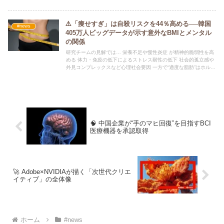
⚠️「痩せすぎ」は自殺リスクを44％高める──韓国
#news
405万人ビッグデータが示す意外なBMIとメンタル
の関係
研究チームの見解では… 栄養不足や慢性炎症 が精神的脆弱性を高
める 体力・免疫の低下によるストレス耐性の低下 社会的孤立感や
外見コンプレックスなど心理社会要因 一方で“適度な脂肪”はホルモ
ンバランスやエネルギー備蓄を安定させ、メンタル保護因子になり
得るとも。
🧠 中国企業が“手のマヒ回復”を目指すBCI
医療機器を承認取得
🚀 Adobe×NVIDIAが描く「次世代クリエ
イティブ」の全体像
ホーム
#news