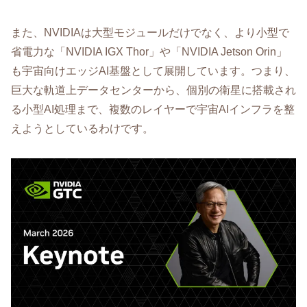
また、NVIDIAは大型モジュールだけでなく、より小型で
省電力な「NVIDIA IGX Thor」や「NVIDIA Jetson Orin」
も宇宙向けエッジAI基盤として展開しています。つまり、
巨大な軌道上データセンターから、個別の衛星に搭載され
る小型AI処理まで、複数のレイヤーで宇宙AIインフラを整
えようとしているわけです。