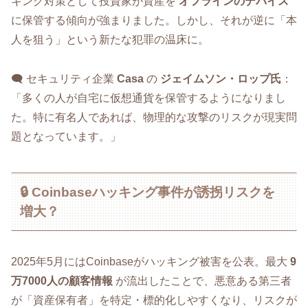
キング対策として投資家が資産を
オフラインのデバイス
に保管する傾向が強まりました。しかし、それが逆に「本
人を狙う」という新たな犯罪の温床に。
🗨️ セキュリティ企業
Casa
の
ジェイムソン・ロップ氏
：
「多くの人が自宅に仮想通貨を保管するようになりまし
た。特に有名人であれば、物理的な攻撃のリスクが現実問
題となっています。」
🔒 Coinbaseハッキング事件が誘拐リスクを
増大？
2025年5月にはCoinbaseがハッキング被害を公表。最大
9
万7000人の顧客情報
が流出したことで、悪意ある第三者
が「資産保有者」を特定・標的化しやすくなり、リスクが