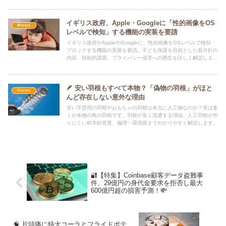
イギリス政府、Apple・Googleに「性的画像をOS
#news
レベルで検知」する機能の実装を要請
イギリス政府がAppleやGoogleに、性的画像をOSレベルで検知・
ブロックする機能の実装を要請。子ども保護を目的とした新方針の
内容、技術的課題、プライバシー侵害への懸念を詳しく解説しま
す。
🪶 安い羽根もすべて本物？「偽物の羽根」がほと
#news
んど存在しない意外な理由
安い手芸用の羽根やおもちゃの羽根は本当に人工物なのか？実は多
くが本物の鳥の羽根です。羽根が安く流通する理由、人工羽根が作
りにくい科学的背景、倫理・環境面までわかりやすく解説します。
🔐【特集】Coinbase顧客データ盗難事
件、29億円の身代金要求を拒否し最大
600億円超の損害予測！💸
🧠 片頭痛に特大コーラとフライドポテ