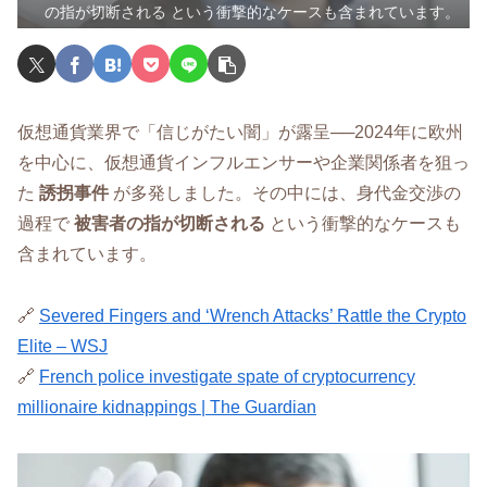
の指が切断される という衝撃的なケースも含まれています。
仮想通貨業界で「信じがたい闇」が露呈──2024年に欧州
を中心に、仮想通貨インフルエンサーや企業関係者を狙っ
た
誘拐事件
が多発しました。その中には、身代金交渉の
過程で
被害者の指が切断される
という衝撃的なケースも
含まれています。
🔗
Severed Fingers and ‘Wrench Attacks’ Rattle the Crypto
Elite – WSJ
🔗
French police investigate spate of cryptocurrency
millionaire kidnappings | The Guardian