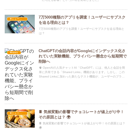
7万5000種類のアプリを調査！ユーザーにサブスク
#ニュース・社会・コラム
を迫る理由とは？
7万5000種類のアプリを調査！ユーザーにサブスクを迫る理由と
は？
ChatGPTの会話内容がGoogleにインデックス化さ
#news
れていた実験機能、プライバシー懸念から短期間で
削除へ
🧠 OpenAIの人気チャットAI「ChatGPT」には、他人と会話を簡
単に共有できる「Shared Links」機能があります。しかし、この
Shared Linksに加わった新たなテスト機能が、ユーザーのプライ
バシーを脅かす可能性があるとして短期間で削除されたことが明ら
かになりました。
🍫 気候変動の影響でチョコレートが値上がり中！
#ニュース・社会・コラム
その原因とは？ 🌍
🍫 気候変動の影響でチョコレートが値上がり中！その原因とは？
🌍