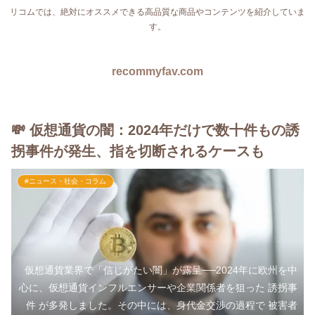
リコムでは、絶対にオススメできる高品質な商品やコンテンツを紹介していま
す。
recommyfav.com
💸 仮想通貨の闇：2024年だけで数十件もの誘
拐事件が発生、指を切断されるケースも
#ニュース・社会・コラム
仮想通貨業界で「信じがたい闇」が露呈──2024年に欧州を中
心に、仮想通貨インフルエンサーや企業関係者を狙った 誘拐事
件 が多発しました。その中には、身代金交渉の過程で 被害者