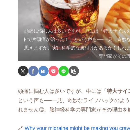
頭痛に悩む人は多いですが、中には「特大サイズ
トで片頭痛が治った！」という声も──一見、奇妙
思えますが、実は科学的な裏付けがあるかもしれま
専門家がその
頭痛に悩む人は多いですが、中には「
特大サイ
という声も──一見、奇妙なライフハックのよ
れません🤔。脳神経科学の専門家がその理由を
🔗
Why your migraine might be making you crave