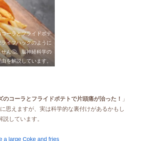
のコーラとフライドポテ
なライフハックのように
せん🤔。脳神経科学の
理由を解説しています。
ズのコーラとフライドポテトで片頭痛が治った！
」
うに思えますが、実は科学的な裏付けがあるかもし
解説しています。
 a large Coke and fries