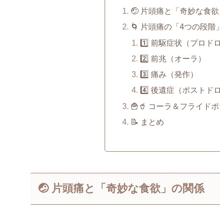
🤕 片頭痛と「奇妙な食
🌀 片頭痛の「4つの段
1️⃣ 前駆症状（プロド
2️⃣ 前兆（オーラ）
3️⃣ 痛み（発作）
4️⃣ 後遺症（ポストド
🍟🥤 コーラ＆フライ
📝 まとめ
🤕 片頭痛と「奇妙な食欲」の関係