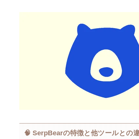
🧠 SerpBearの特徴と他ツールとの