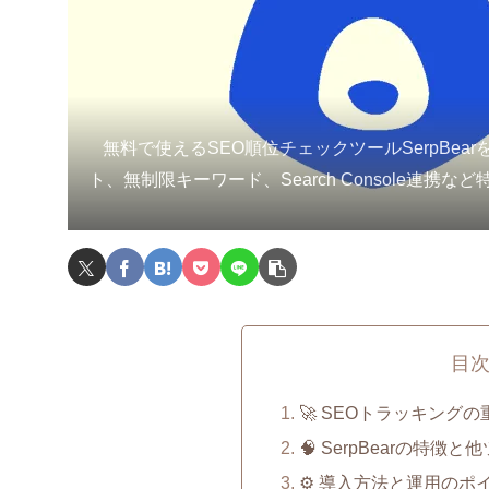
無料で使えるSEO順位チェックツールSerpBea
ト、無制限キーワード、Search Console連携
目
🚀 SEOトラッキングの重
🧠 SerpBearの特徴
⚙️ 導入方法と運用のポ