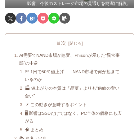
影響、今後のストレージ市場の見通しを簡潔に解説。
目次
AI需要でNAND市場が急変、Phisonが示した“異常事
態”の中身
🚨 1日で50％値上げ――NAND市場で何が起きて
いるのか
🏭 値上がりの本質は「品薄」よりも“供給の奪い
合い”
📌 この動きが意味するポイント
🖥️ 影響はSSDだけではなく、PC全体の価格にも広
がる
🧠 まとめ
📚 参考・出典