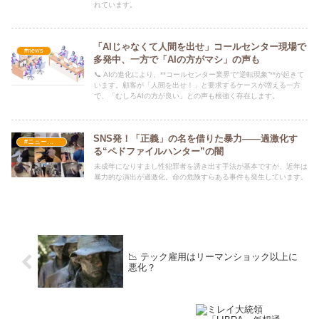
れています。
「AIじゃなくて人間を出せ」コールセンター現場で
#news
多発中、一方で「AIの方がマシ」の声も
📞 AIの進化により、**コールセンター業界で“逆転現象”**が起きて
います。顧客が「人間を出せ！」と要求するケースが増える一方
で、「むしろAIの方が良い」との声も根強く存在します。
SNS発！「正義」の名を借りた暴力――過激化す
#ニュース・社会・コラム
る“ペドファイルハンター”の闇
未成年になりすまし性犯罪者を誘き出す手法が基本ですが、近年は
暴力的な演出が過激化。命の危険すらある事件も発生しています。
📉 テック雇用はリーマンショック以上に
悪化？