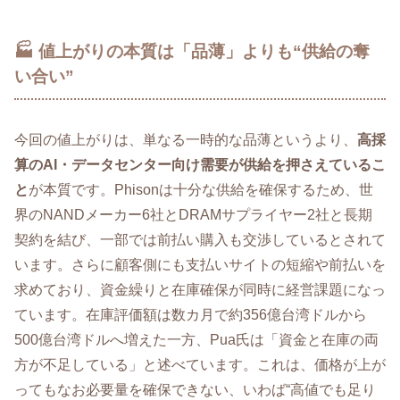
🏭 値上がりの本質は「品薄」よりも“供給の奪
い合い”
今回の値上がりは、単なる一時的な品薄というより、
高採
算のAI・データセンター向け需要が供給を押さえているこ
と
が本質です。Phisonは十分な供給を確保するため、世
界のNANDメーカー6社とDRAMサプライヤー2社と長期
契約を結び、一部では前払い購入も交渉しているとされて
います。さらに顧客側にも支払いサイトの短縮や前払いを
求めており、資金繰りと在庫確保が同時に経営課題になっ
ています。在庫評価額は数カ月で約356億台湾ドルから
500億台湾ドルへ増えた一方、Pua氏は「資金と在庫の両
方が不足している」と述べています。これは、価格が上が
ってもなお必要量を確保できない、いわば“高値でも足り