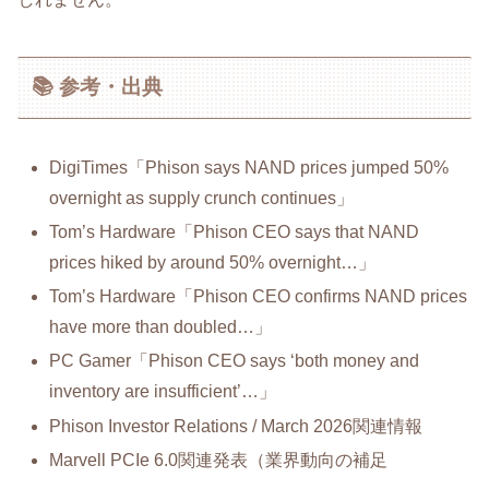
📚 参考・出典
DigiTimes「Phison says NAND prices jumped 50%
overnight as supply crunch continues」
Tom’s Hardware「Phison CEO says that NAND
prices hiked by around 50% overnight…」
Tom’s Hardware「Phison CEO confirms NAND prices
have more than doubled…」
PC Gamer「Phison CEO says ‘both money and
inventory are insufficient’…」
Phison Investor Relations / March 2026関連情報
Marvell PCIe 6.0関連発表（業界動向の補足