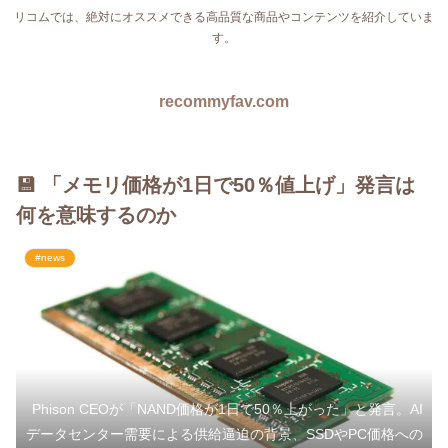
リコムでは、絶対にオススメできる高品質な商品やコンテンツを紹介していま
す。
recommyfav.com
💾 「メモリ価格が1日で50％値上げ」発言は
何を意味するのか
#news
Phison CEOが「NAND価格が1日で50％上がった」と発言。AI
データセンター需要による供給逼迫の背景、SSDやPC価格への