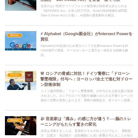
合意のない性的ディープフェイク被害者が加害者を訴えられる
「DEFIANCE Act」が米上院で可決。Grokの性的画像生成問題、
Take It Down Actとの違い、AI規制の最新動向を解説。
⚡ Alphabet（Google親会社）がIntersect Powerを
#news
買収
AlphabetがAI拡張のため電力インフラ企業Intersect Powerを約
7400億円で買収。データセンターと電力を一体化する戦略を解
説。
🚨 ロシアの脅威に対抗！ドイツ警察に「ドローン
#news
撃墜権限」付与へ：ヨーロッパ全土で進む対ドロー
ン防衛体制
ドイツ連邦警察に「ドローン撃墜権限」が付与される新法案が発表
されました。ロシアのスパイ活動や威嚇とみられる不審ドローンの
相次ぐ目撃が背景にあります。警察の権限拡大、対ドローン部隊の
設置、EUの「ドローン・ウォール」構想など、ドイツとヨーロッ
パの新たなドローン防衛体制と、ウクライナ・イスラエルから学ぶ
ノウハウについて解説します。
🎻 音楽家は「痛み」の感じ方が違う？──脳のトレ
#news
ーニングがもたらす驚きの変化
楽器を演奏することは、音楽的スキルの向上だけでなく、 運動能
力・記憶力・発話能力・認知機能にも良い影響を与えることが知ら