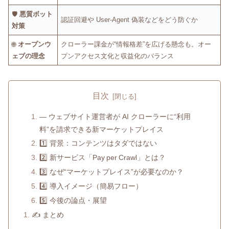
🛡
悪質ボット
認証回避や User‑Agent 偽装などをどう防ぐか
対策
🌐
オープンウ
クローラー課金が“情報格差”を広げる懸念も。オー
ェブの理念
プンアクセス文化と収益化のバランス
目次
― ウェブサイト運営者が AI クローラーに“利用
料”を請求できる新マーケットプレイス
1️⃣ 背景：コンテンツはタダではない
2️⃣ 新サービス「Pay per Crawl」とは？
3️⃣ なぜ“マーケットプレイス”が必要なのか？
4️⃣ 導入イメージ（簡易フロー）
5️⃣ 今後の論点・展望
✍️ まとめ