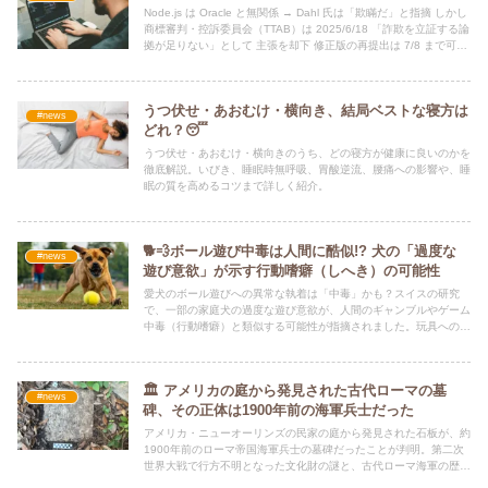
Node.js は Oracle と無関係 → Dahl 氏は「欺瞞だ」と指摘 しかし
商標審判・控訴委員会（TTAB）は 2025/6/18 「詐欺を立証する論
拠が足りない」として 主張を却下 修正版の再提出は 7/8 まで可
（Dahl 氏は提出しない方針）
うつ伏せ・あおむけ・横向き、結局ベストな寝方は
#news
どれ？😴
うつ伏せ・あおむけ・横向きのうち、どの寝方が健康に良いのかを
徹底解説。いびき、睡眠時無呼吸、胃酸逆流、腰痛への影響や、睡
眠の質を高めるコツまで詳しく紹介。
🐕💨ボール遊び中毒は人間に酷似!? 犬の「過度な
#news
遊び意欲」が示す行動嗜癖（しへき）の可能性
愛犬のボール遊びへの異常な執着は「中毒」かも？スイスの研究
で、一部の家庭犬の過度な遊び意欲が、人間のギャンブルやゲーム
中毒（行動嗜癖）と類似する可能性が指摘されました。玩具への
「渇望」や「自己抑制の欠如」など、犬が示す嗜癖様行動の具体的
なサインと、その背後にある心理メカニズムについて解説します。
🏛️ アメリカの庭から発見された古代ローマの墓
#news
碑、その正体は1900年前の海軍兵士だった
アメリカ・ニューオーリンズの民家の庭から発見された石板が、約
1900年前のローマ帝国海軍兵士の墓碑だったことが判明。第二次
世界大戦で行方不明となった文化財の謎と、古代ローマ海軍の歴史
を詳しく解説します。