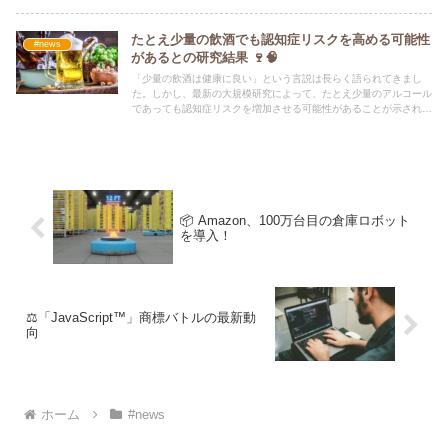
たとえ少量の飲酒でも認知症リスクを高める可能性
#news
があるとの研究結果 🍷🧠
「少量の飲酒は健康に良い」という言説は長らく語られてきまし
た。しかし、最新の大規模研究によって、たとえ少量のアルコール
であっても認知症リスクを増加させる可能性があることが示されま
した。お酒好きにとっては耳の痛いニュースですが、脳の健康を考
えるうえで重要な発見です。
📦 Amazon、100万台目の倉庫ロボット
を導入！
⚖️「JavaScript™」商標バトルの最新動
向
ホーム
#news