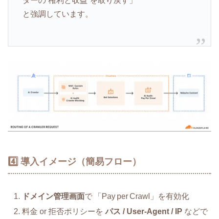
ターの“権利と収益”を取り戻す」
と強調しています。
4️⃣ 導入イメージ（簡易フロー）
ドメイン管理画面
で 「Pay per Crawl」を有効化
料金 or 拒否ポリシーを
パス / User‑Agent / IP
などで