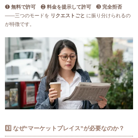
❶
無料で許可
❷
料金を提示して許可
❸
完全拒否
――三つのモードを
リクエストごと
に振り分けられるの
が特徴です。
3️⃣ なぜ“マーケットプレイス”が必要なのか？