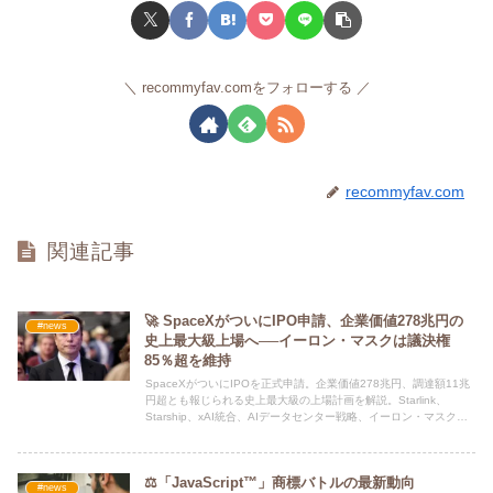
recommyfav.comをフォローする
recommyfav.com
関連記事
🚀 SpaceXがついにIPO申請、企業価値278兆円の
#news
史上最大級上場へ──イーロン・マスクは議決権
85％超を維持
SpaceXがついにIPOを正式申請。企業価値278兆円、調達額11兆
円超とも報じられる史上最大級の上場計画を解説。Starlink、
Starship、xAI統合、AIデータセンター戦略、イーロン・マスクの
支配権など投資家が注目すべきポイントを詳しく紹介します。
⚖️「JavaScript™」商標バトルの最新動向
#news