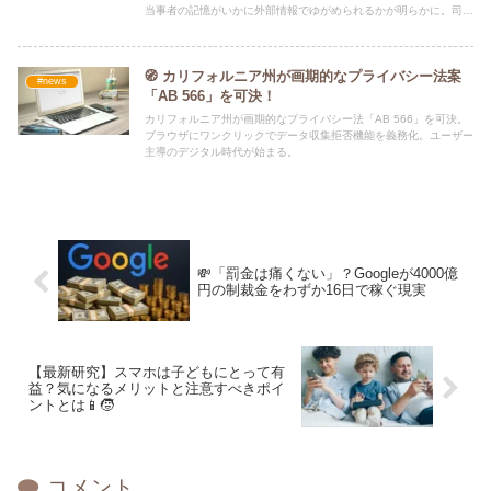
当事者の記憶がいかに外部情報でゆがめられるかが明らかに。司法
現場に求められる「記憶の科学」とは？
🧭 カリフォルニア州が画期的なプライバシー法案
#news
「AB 566」を可決！
カリフォルニア州が画期的なプライバシー法「AB 566」を可決。
ブラウザにワンクリックでデータ収集拒否機能を義務化。ユーザー
主導のデジタル時代が始まる。
💸「罰金は痛くない」？Googleが4000億
円の制裁金をわずか16日で稼ぐ現実
【最新研究】スマホは子どもにとって有
益？気になるメリットと注意すべきポイ
ントとは📱🧒
コメント