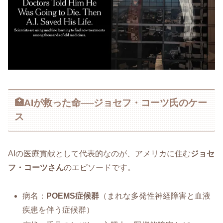
🏥AIが救った命──ジョセフ・コーツ氏のケー
ス
AIの医療貢献として代表的なのが、アメリカに住む
ジョセ
フ・コーツさん
のエピソードです。
病名：
POEMS症候群
（まれな多発性神経障害と血液
疾患を伴う症候群）