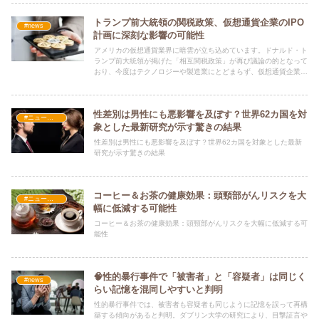
トランプ前大統領の関税政策、仮想通貨企業のIPO
#news
計画に深刻な影響の可能性
アメリカの仮想通貨業界に暗雲が立ち込めています。ドナルド・ト
ランプ前大統領が掲げた「相互関税政策」が再び議論の的となって
おり、今度はテクノロジーや製造業にとどまらず、仮想通貨企業の
IPO（株式公開）にまで悪影響を及ぼす可能性が浮上しています。
性差別は男性にも悪影響を及ぼす？世界62カ国を対
#ニュース・社会・コラム
象とした最新研究が示す驚きの結果
性差別は男性にも悪影響を及ぼす？世界62カ国を対象とした最新
研究が示す驚きの結果
コーヒー＆お茶の健康効果：頭頸部がんリスクを大
#ニュース・社会・コラム
幅に低減する可能性
コーヒー＆お茶の健康効果：頭頸部がんリスクを大幅に低減する可
能性
🧠性的暴行事件で「被害者」と「容疑者」は同じく
#news
らい記憶を混同しやすいと判明
性的暴行事件では、被害者も容疑者も同じように記憶を誤って再構
築する傾向があると判明。ダブリン大学の研究により、目撃証言や