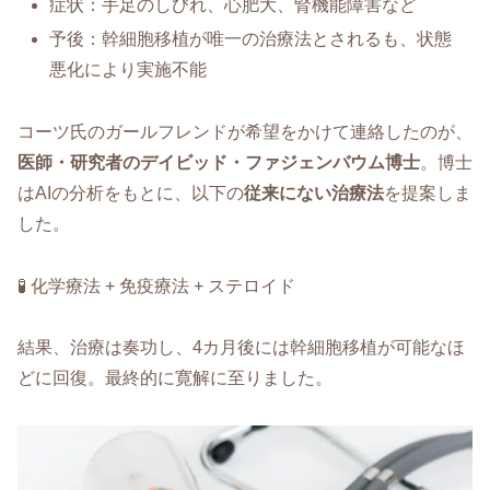
症状：手足のしびれ、心肥大、腎機能障害など
予後：幹細胞移植が唯一の治療法とされるも、状態
悪化により実施不能
コーツ氏のガールフレンドが希望をかけて連絡したのが、
医師・研究者のデイビッド・ファジェンバウム博士
。博士
はAIの分析をもとに、以下の
従来にない治療法
を提案しま
した。
🧪 化学療法 + 免疫療法 + ステロイド
結果、治療は奏功し、4カ月後には幹細胞移植が可能なほ
どに回復。最終的に寛解に至りました。