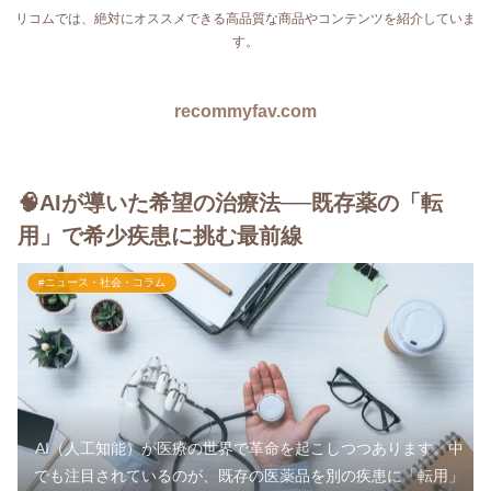
リコムでは、絶対にオススメできる高品質な商品やコンテンツを紹介していま
す。
recommyfav.com
🧠AIが導いた希望の治療法──既存薬の「転
用」で希少疾患に挑む最前線
#ニュース・社会・コラム
AI（人工知能）が医療の世界で革命を起こしつつあります。中
でも注目されているのが、既存の医薬品を別の疾患に「転用」