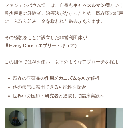
ファジェンバウム博士は、自身も
キャッスルマン病
という
希少疾患の経験者。治療法がなかったため、既存薬の転用
に自ら取り組み、命を救われた過去があります。
その経験をもとに設立した非営利団体が、
🧬Every Cure（エブリー・キュア）
この団体ではAIを使い、以下のようなアプローチを採用：
既存の医薬品の
作用メカニズム
をAIが解析
他の疾患に転用できる可能性を探索
世界中の医師・研究者と連携して臨床実践へ