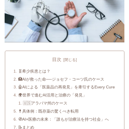
目次
🧬希少疾患とは？
🏥AIが救った命──ジョセフ・コーツ氏のケース
🤖AIによる「医薬品の再発見」を牽引するEvery Cure
🌍世界で進むAI活用と治療の「発見」
🇺🇸アラバマ州のケース
💊具体例：既存薬の驚くべき転用
🧭AI×医療の未来：「誰もが治療法を持つ社会」へ
📝まとめ