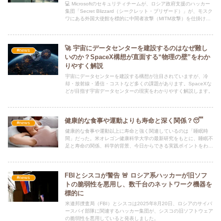
💻 Microsoftのセキュリティチームが、ロシア政府支援のハッカー
集団「Secret Blizzard（シークレット・ブリザード）」が、モスク
ワにある外国大使館を標的に中間者攻撃（MITM攻撃）を仕掛けて
いると発表しました。
🚀 宇宙にデータセンターを建設するのはなぜ難し
#news
いのか？SpaceX構想が直面する“物理の壁”をわか
りやすく解説
宇宙にデータセンターを建設する構想が注目されていますが、冷
却・放射線・通信・コストなど多くの課題があります。SpaceXな
どが目指す宇宙データセンターの現実をわかりやすく解説します。
健康的な食事や運動よりも寿命と深く関係？😴
#news
健康的な食事や運動以上に寿命と強く関連しているのは「睡眠時
間」だった。米オレゴン健康科学大学の最新研究をもとに、睡眠不
足と寿命の関係、科学的背景、今日からできる実践ポイントをわか
りやすく解説。
FBIとシスコが警告 🚨 ロシア系ハッカーが旧ソフ
#news
トの脆弱性を悪用し、数千台のネットワーク機器を
標的に
米連邦捜査局（FBI）とシスコは2025年8月20日、ロシアのサイバ
ースパイ部隊に関連するハッカー集団が、シスコの旧ソフトウェア
の脆弱性を悪用していると発表しました。