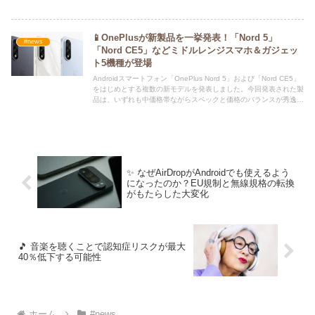
📱OnePlusが新製品を一挙発表！「Nord 5」
#news
「Nord CE5」などミドルレンジスマホ＆ガジェッ
ト5機種が登場
Androidスマートフォン「OnePlus Nord 5」および「Nord CE5」
をはじめとする複数の新モデルを発表しました。今回発表された製
品は、いずれも中価格帯ながらスペックと価格のバランスが秀逸
で、ハイエンドモデルに迫る性能を備えた注目機種ばかりです。
✨ なぜAirDropがAndroidでも使えるよう
になったのか？EU規制と無線規格の転換
がもたらした大変化
🎵 音楽を聴くことで認知症リスクが最大
40％低下する可能性
ホーム
#news