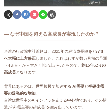
レポート。
― なぜ中国を超える高成長が実現したのか？
台湾の行政院主計総処は、2025年の経済成長率を
7.37％
へ大幅に上方修正
しました。これはわずか数カ月前の予測
（4％台）から大きく跳ね上がったもので、
約15年ぶりの
高成長
となります。
背景にあるのは、世界規模で加速する
AI需要と半導体需
要の爆発的な増加
。
台湾は世界中のAIインフラを支える中心地であり、その構
造が“外需主導の超成長”を生み出しています。