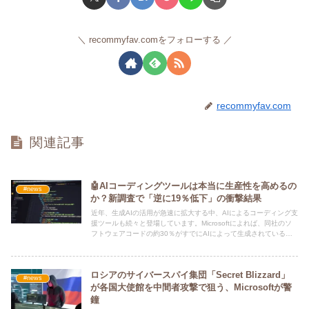
recommyfav.comをフォローする
recommyfav.com
関連記事
🤖AIコーディングツールは本当に生産性を高めるの
#news
か？新調査で「逆に19％低下」の衝撃結果
近年、生成AIの活用が急速に拡大する中、AIによるコーディング支
援ツールも続々と登場しています。Microsoftによれば、同社のソ
フトウェアコードの約30％がすでにAIによって生成されていると
のこと。
ロシアのサイバースパイ集団「Secret Blizzard」
#news
が各国大使館を中間者攻撃で狙う、Microsoftが警
鐘