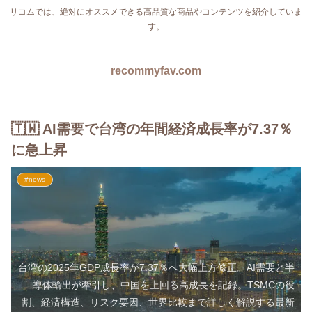
リコムでは、絶対にオススメできる高品質な商品やコンテンツを紹介していま
す。
recommyfav.com
🇹🇼 AI需要で台湾の年間経済成長率が7.37％
に急上昇
#news
台湾の2025年GDP成長率が7.37％へ大幅上方修正。AI需要と半
導体輸出が牽引し、中国を上回る高成長を記録。TSMCの役
割、経済構造、リスク要因、世界比較まで詳しく解説する最新