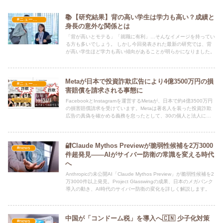
📚【研究結果】背の高い学生は学力も高い？成績と
#ニュース・社会・コラム
身長の意外な関係とは
「背が高いとモテる」「就職に有利」…そんなイメージを持ってい
る方も多いでしょう。 しかし今回発表された最新の研究では、背
が高い学生ほど学力も高い傾向があることが明らかになりました。
Metaが日本で投資詐欺広告により4億3500万円の損
#ニュース・社会・コラム
害賠償を請求される事態に
FacebookとInstagramを運営するMetaが、日本で約4億3500万円
の損害賠償請求を受けています。Metaは著名人を装った投資詐欺
広告の真偽を確かめる義務を怠ったとして、30の個人と法人によ
り提訴されました。訴訟はさいたま、千葉、横浜、大阪、神戸の5
つの地方裁判所に一斉提起され、偽広告をクリックした被害者が投
資詐欺の被害に遭ったとされています。
🔐Claude Mythos Previewが脆弱性候補を2万3000
#news
件超発見――AIがサイバー防衛の常識を変える時代
へ
Anthropicの未公開AI「Claude Mythos Preview」が脆弱性候補を2
万3000件以上発見。Project Glasswingの成果、日本のメガバンク
導入の動き、AI時代のサイバー防衛の変化を詳しく解説します。
中国が「コンドーム税」を導入へ🇨🇳 少子化対策
#news