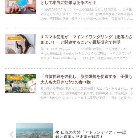
として本当に効果はあるのか？
中国が2026年からコンドームや避妊薬などに13％課税へ。少子化
対策として導入された「コンドーム税」は出生率改善に効果がある
のか、専門家の見解、韓国・シンガポールの事例、公衆衛生リスク
を解説します。
📱スマホ使用が「マインドワンダリング（思考のさ
#news
まよい）」と関連することが最新研究で判明
集中していたはずなのに、いつの間にか別のことを考えていた──
そんな経験はありませんか？ このような状態は「マインドワンダ
リング（Mind Wandering）」と呼ばれ、注意が現在のタスクから
逸れてしまい、無関係な思考に没入する現象です。
「自律神経を強化し、脂肪燃焼を促進する」子供も
#news
大人も大好きな5つの食べ物
夏の暑さや季節の変わり目に体調を崩す人は少なくありません。そ
の原因のひとつが自律神経の乱れです。自律神経は、体温調節・心
拍数・消化などをコントロールする重要な神経で、乱れると集中力
の低下や疲労感、太りやすさなどにつながります。
🌍 伝説の大陸「アトランティス」──誤
解と真実を歴史家が解説！