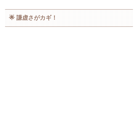
🌟 謙虚さがカギ！