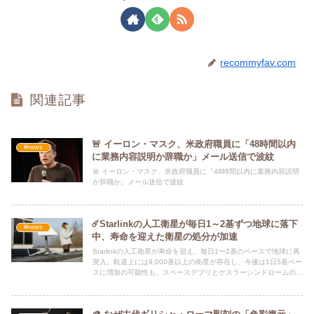
recommyfav.com
関連記事
🚨 イーロン・マスク、米政府職員に「48時間以内
#news
に業務内容説明か辞職か」メール送信で波紋
🚨 イーロン・マスク、米政府職員に「48時間以内に業務内容説明
か辞職か」メール送信で波紋
☄️Starlinkの人工衛星が毎日1～2基ずつ地球に落下
#news
中、寿命を迎えた衛星の処分が加速
Starlinkの人工衛星が寿命を迎え、毎日1〜2基のペースで地球に再
突入。軌道上には9,000基以上の衛星が存在し、今後は1日5基ペー
スに増加の可能性も。スペースデブリとケスラーシンドロームの懸
念が高まる。