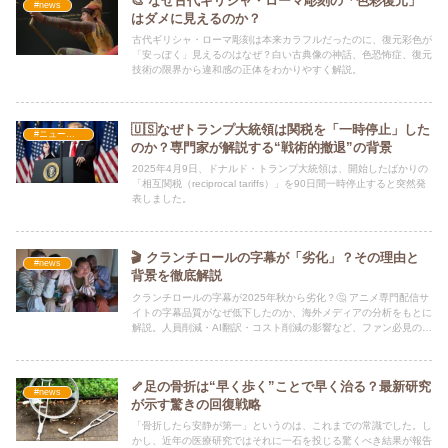
🎨 なぜ古代ギリシャ・ローマ彫刻の「色彩復元」
#news
はダメに見えるのか？
古代ギリシャ・ローマ彫刻は本来カラフルだったのに、復元彩色が
「安っぽく」見えるのはなぜ？白い古典像の神話、色恐怖症、復元
技術の限界から違和感の正体をわかりやすく解説。
🇺🇸なぜトランプ大統領は関税を「一時停止」した
#ニュース・社会・コラム
のか？専門家が解説する“戦術的撤退”の背景
2025年4月9日、ドナルド・トランプ大統領は、開始したばかりの
「相互関税（reciprocal tariffs）」を90日間一時停止すると突然発
表しました。
🎬 クランチロールの字幕が「劣化」？その理由と
#news
背景を徹底解説
クランチロールの字幕が2025年秋から劣化？🤔 アニメ専門配信サ
イトの字幕品質がなぜ低下したのか、海外メディアの分析をもとに
解説。人員削減・AI翻訳・コスト削減の影響など、ファン必見の内
容です。
🦴足の骨折は“早く歩く”ことで早く治る？最新研究
#news
が示す驚きの回復戦略
「骨折したら安静が第一」というのは、これまでの常識でした。し
かし、近年の医療研究ではそれに一石を投じる驚くべき結果が報告