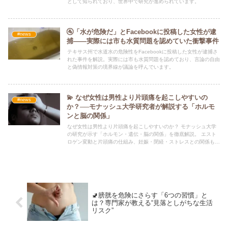
として知られており、世界中で研究が進められています。
🚰「水が危険だ」とFacebookに投稿した女性が逮
#news
捕――実際には市も水質問題を認めていた衝撃事件
テキサス州で水道水の危険性をFacebookに投稿した女性が逮捕さ
れた事件を解説。実際には市も水質問題を認めており、言論の自由
と偽情報対策の境界線が議論を呼んでいます。
💫 なぜ女性は男性より片頭痛を起こしやすいの
#news
か？──モナッシュ大学研究者が解説する「ホルモ
ンと脳の関係」
なぜ女性は男性より片頭痛を起こしやすいのか？ モナッシュ大学
の研究が示す「ホルモン・遺伝・脳の関係」を徹底解説。 エスト
ロゲン変動と片頭痛の仕組み、妊娠・閉経・ストレスとの関係もわ
かりやすく紹介。
🚽膀胱を危険にさらす「6つの習慣」と
は？専門家が教える“見落としがちな生活
リスク”