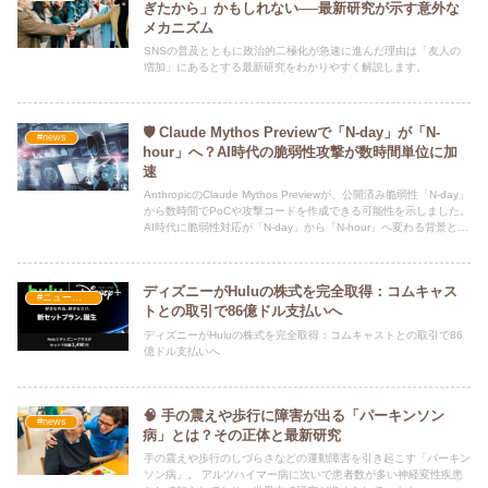
ぎたから」かもしれない──最新研究が示す意外な
メカニズム
SNSの普及とともに政治的二極化が急速に進んだ理由は「友人の
増加」にあるとする最新研究をわかりやすく解説します。
🛡️ Claude Mythos Previewで「N-day」が「N-
#news
hour」へ？AI時代の脆弱性攻撃が数時間単位に加
速
AnthropicのClaude Mythos Previewが、公開済み脆弱性「N-day」
から数時間でPoCや攻撃コードを作成できる可能性を示しました。
AI時代に脆弱性対応が「N-day」から「N-hour」へ変わる背景と、
企業が取るべき対策を解説します。
ディズニーがHuluの株式を完全取得：コムキャス
#ニュース・社会・コラム
トとの取引で86億ドル支払いへ
ディズニーがHuluの株式を完全取得：コムキャストとの取引で86
億ドル支払いへ
🧠 手の震えや歩行に障害が出る「パーキンソン
#news
病」とは？その正体と最新研究
手の震えや歩行のしづらさなどの運動障害を引き起こす「パーキン
ソン病」。 アルツハイマー病に次いで患者数が多い神経変性疾患