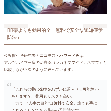
🏃‍♀️薬よりも効果的？「無料で安全な認知症予
防法」
公衆衛生学研究者の
ニコラス・ハワード氏
は、
アルツハイマー病の治療薬（レカネマブやドナネマブ）と
比較しながら次のように述べています。
「これらの薬は発症をわずかに遅らせる可能性が
ありますが、費用もリスクも高い。
一方で、“人生の目的”は
無料で安全
。誰でも手に
入れることができる最高の予防法です。」