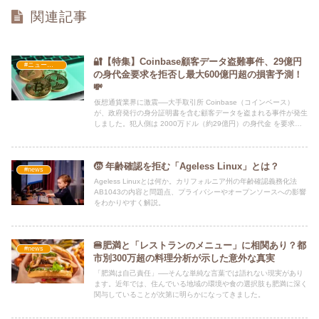
関連記事
🔐【特集】Coinbase顧客データ盗難事件、29億円
#ニュース・社会・コラム
の身代金要求を拒否し最大600億円超の損害予測！
💸
仮想通貨業界に激震──大手取引所 Coinbase（コインベース）
が、政府発行の身分証明書を含む顧客データを盗まれる事件が発生
しました。犯人側は 2000万ドル（約29億円）の身代金 を要求し
ましたが、Coinbaseはこれを断固拒否。
🧒 年齢確認を拒む「Ageless Linux」とは？
#news
Ageless Linuxとは何か。カリフォルニア州の年齢確認義務化法
AB1043の内容と問題点、プライバシーやオープンソースへの影響
をわかりやすく解説。
🍔肥満と「レストランのメニュー」に相関あり？都
#news
市別300万超の料理分析が示した意外な真実
「肥満は自己責任」──そんな単純な言葉では語れない現実があり
ます。近年では、住んでいる地域の環境や食の選択肢も肥満に深く
関与していることが次第に明らかになってきました。