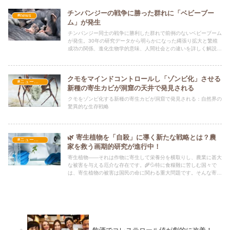
チンパンジーの戦争に勝った群れに「ベビーブー
#news
ム」が発生
チンパンジー同士の戦争に勝利した群れで前例のないベビーブーム
が発生。30年の研究データから明らかになった縄張り拡大と繁殖
成功の関係、進化生物学的意味、人間社会との違いを詳しく解説し
ます。
クモをマインドコントロールし「ゾンビ化」させる
#ニュース・社会・コラム
新種の寄生カビが洞窟の天井で発見される
クモをゾンビ化する新種の寄生カビが洞窟で発見される：自然界の
驚異的な生存戦略
🌿 寄生植物を「自殺」に導く新たな戦略とは？農
#ニュース・社会・コラム
家を救う画期的研究が進行中！
寄生植物――それは作物に寄生して栄養分を横取りし、農業に甚大
な被害を与える厄介な存在です。🌾💦特に食糧難に苦しむ国々で
は、寄生植物の被害は国民の命に関わる重大問題です。そんな寄生
植物を「自殺」させる画期的な研究が進行中です。