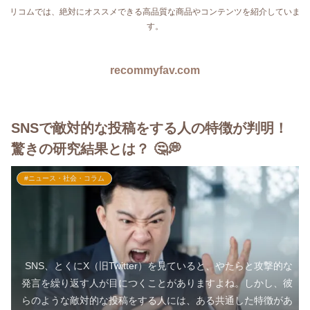
リコムでは、絶対にオススメできる高品質な商品やコンテンツを紹介していま
す。
recommyfav.com
SNSで敵対的な投稿をする人の特徴が判明！
驚きの研究結果とは？ 🤔💭
#ニュース・社会・コラム
SNS、とくにX（旧Twitter）を見ていると、やたらと攻撃的な
発言を繰り返す人が目につくことがありますよね。しかし、彼
らのような敵対的な投稿をする人には、ある共通した特徴があ