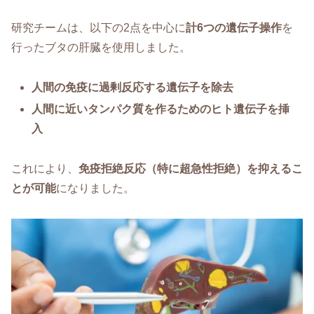
研究チームは、以下の2点を中心に
計6つの遺伝子操作
を
行ったブタの肝臓を使用しました。
人間の免疫に過剰反応する遺伝子を除去
人間に近いタンパク質を作るためのヒト遺伝子を挿
入
これにより、
免疫拒絶反応（特に超急性拒絶）を抑えるこ
とが可能
になりました。