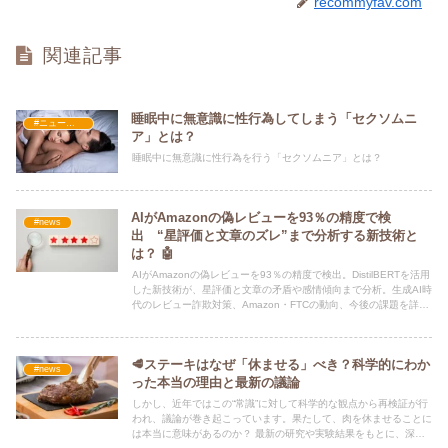
recommyfav.com
関連記事
睡眠中に無意識に性行為してしまう「セクソムニ
#ニュース・社会・コラム
ア」とは？
睡眠中に無意識に性行為を行う「セクソムニア」とは？
AIがAmazonの偽レビューを93％の精度で検
#news
出 “星評価と文章のズレ”まで分析する新技術と
は？ 🤖
AIがAmazonの偽レビューを93％の精度で検出。DistilBERTを活用
した新技術が、星評価と文章の矛盾や感情傾向まで分析。生成AI時
代のレビュー詐欺対策、Amazon・FTCの動向、今後の課題を詳し
く解説します。
🥩ステーキはなぜ「休ませる」べき？科学的にわか
#news
った本当の理由と最新の議論
しかし、近年ではこの“常識”に対して科学的な観点から再検証が行
われ、議論が巻き起こっています。果たして、肉を休ませることに
は本当に意味があるのか？ 最新の研究や実験結果をもとに、深掘