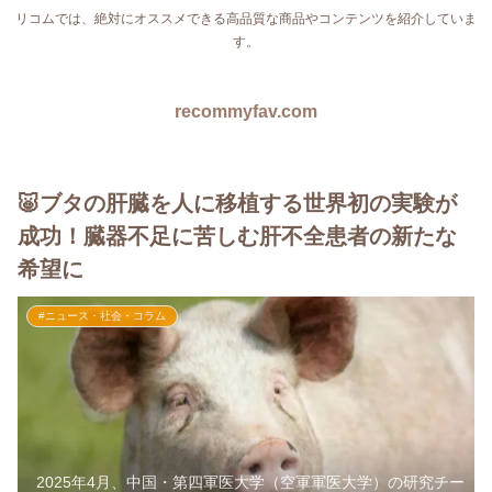
リコムでは、絶対にオススメできる高品質な商品やコンテンツを紹介していま
す。
recommyfav.com
🐷ブタの肝臓を人に移植する世界初の実験が
成功！臓器不足に苦しむ肝不全患者の新たな
希望に
#ニュース・社会・コラム
2025年4月、中国・第四軍医大学（空軍軍医大学）の研究チー