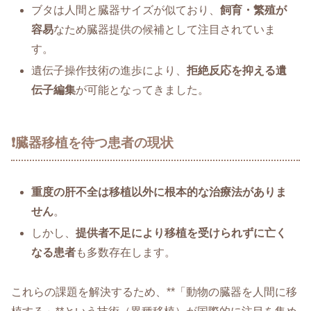
ブタは人間と臓器サイズが似ており、
飼育・繁殖が
容易
なため臓器提供の候補として注目されていま
す。
遺伝子操作技術の進歩により、
拒絶反応を抑える遺
伝子編集
が可能となってきました。
❗臓器移植を待つ患者の現状
重度の肝不全は移植以外に根本的な治療法がありま
せん
。
しかし、
提供者不足により移植を受けられずに亡く
なる患者
も多数存在します。
これらの課題を解決するため、**「動物の臓器を人間に移