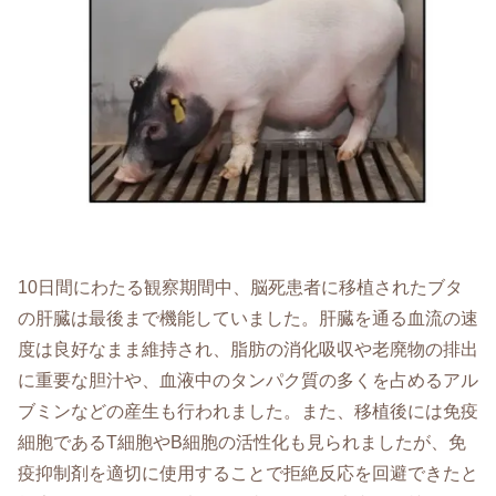
10日間にわたる観察期間中、脳死患者に移植されたブタ
の肝臓は最後まで機能していました。肝臓を通る血流の速
度は良好なまま維持され、脂肪の消化吸収や老廃物の排出
に重要な胆汁や、血液中のタンパク質の多くを占めるアル
ブミンなどの産生も行われました。また、移植後には免疫
細胞であるT細胞やB細胞の活性化も見られましたが、免
疫抑制剤を適切に使用することで拒絶反応を回避できたと