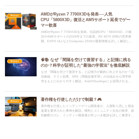
りしてみましょう。
AMDがRyzen 7 7700X3Dを発表──人気
#news
CPU「5800X3D」復活とAM5サポート延長でゲー
マー歓喜
AMDがRyzen 7 7700X3Dを発表。伝説的CPU「5800X3D」の復
活やAM5サポートの2029年までの延長、RX 9070 GREの世界展
開、EXPO ULLなどComputex 2026の最新情報を詳しく解説しま
す。
🧠📚 なぜ「間隔を空けて復習する」と記憶に残る
#news
のか？科学が証明した“最強の学習法”を徹底解説
なぜ「間隔を空けて復習する」と記憶力が劇的に向上するのか？忘
却曲線、テスト効果、SRS（間隔反復学習）の仕組みを心理学研
究をもとにわかりやすく解説。AnkiやDuolingoにも採用される最
強学習法の本質とは。
著作権を行使しただけで制裁？🎮
#news
著作権を行使したインディーゲーム開発者が、入賞取り消しと賞金
返還を要求された事例を解説。権利とコミュニティ文化の衝突、規
約解釈のズレ、インディー開発者が学ぶべき教訓を詳しく整理す
る。