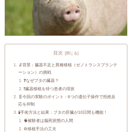
目次
🔬背景：臓器不足と異種移植（ゼノトランスプランテ
ーション）の挑戦
❓なぜブタの臓器？
❗臓器移植を待つ患者の現状
🧬今回の実験のポイント：6つの遺伝子操作で拒絶反
応を抑制
🧪手術方法と結果：ブタの肝臓が10日間も機能！
🧠被験者は脳死状態の人間
⚙️移植手法の工夫