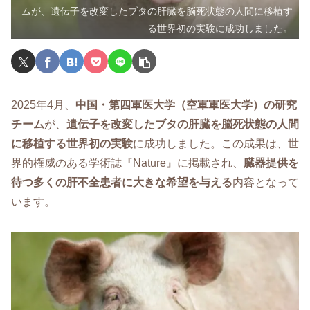
ムが、遺伝子を改変したブタの肝臓を脳死状態の人間に移植す
る世界初の実験に成功しました。
2025年4月、
中国・第四軍医大学（空軍軍医大学）の研究
チーム
が、
遺伝子を改変したブタの肝臓を脳死状態の人間
に移植する世界初の実験
に成功しました。この成果は、世
界的権威のある学術誌『Nature』に掲載され、
臓器提供を
待つ多くの肝不全患者に大きな希望を与える
内容となって
います。