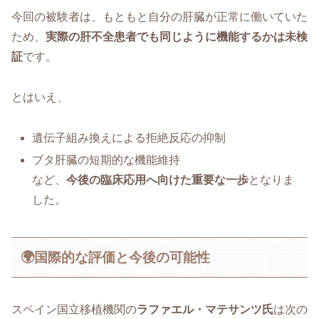
今回の被験者は、もともと自分の肝臓が正常に働いていた
ため、
実際の肝不全患者でも同じように機能するかは未検
証
です。
とはいえ、
遺伝子組み換えによる拒絶反応の抑制
ブタ肝臓の短期的な機能維持
など、
今後の臨床応用へ向けた重要な一歩
となりま
した。
🌍国際的な評価と今後の可能性
スペイン国立移植機関の
ラファエル・マテサンツ氏
は次の