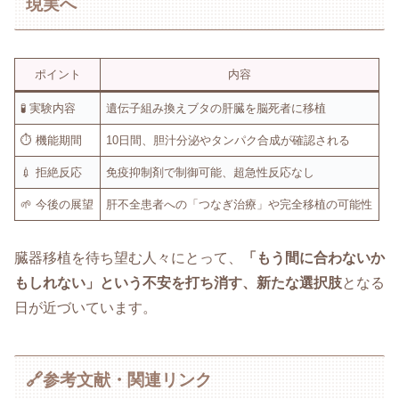
現実へ
ポイント
内容
🧪 実験内容
遺伝子組み換えブタの肝臓を脳死者に移植
⏱ 機能期間
10日間、胆汁分泌やタンパク合成が確認される
💉 拒絶反応
免疫抑制剤で制御可能、超急性反応なし
🌱 今後の展望
肝不全患者への「つなぎ治療」や完全移植の可能性
臓器移植を待ち望む人々にとって、
「もう間に合わないか
もしれない」という不安を打ち消す、新たな選択肢
となる
日が近づいています。
🔗参考文献・関連リンク