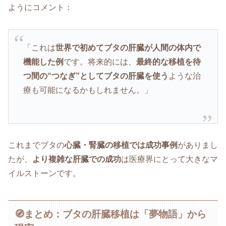
ようにコメント：
「これは
世界で初めてブタの肝臓が人間の体内で
機能した例
です。将来的には、
最終的な移植を待
つ間の“つなぎ”としてブタの肝臓を使う
ような治
療も可能になるかもしれません。」
これまでブタの
心臓・腎臓の移植では成功事例
がありまし
たが、
より複雑な肝臓での成功
は医療界にとって大きなマ
イルストーンです。
🧭まとめ：ブタの肝臓移植は「夢物語」から