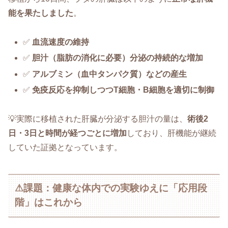
能を果たしました
。
✅
血流速度の維持
✅
胆汁（脂肪の消化に必要）分泌の持続的な増加
✅
アルブミン（血中タンパク質）などの産生
✅
免疫反応を抑制しつつT細胞・B細胞を適切に制御
💡実際に移植された肝臓が分泌する胆汁の量は、
術後2
日・3日と時間が経つごとに増加
しており、肝機能が継続
していた証拠となっています。
⚠課題：健康な体内での実験ゆえに「応用段
階」はこれから