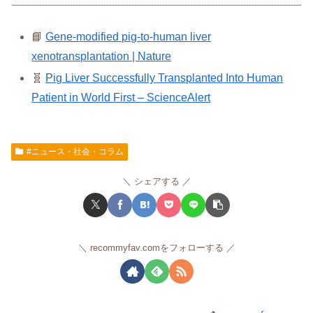
📘
Gene-modified pig-to-human liver
xenotransplantation | Nature
🧬
Pig Liver Successfully Transplanted Into Human
Patient in World First – ScienceAlert
#ニュース・社会・コラム
シェアする
recommyfav.comをフォローする