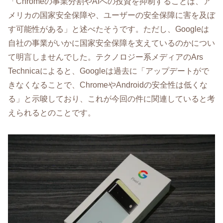
「Chromeの事業分割やAIへの投資を抑制することは、ア
メリカの国家安全保障や、ユーザーの安全保障に害を及ぼ
す可能性がある」と述べたそうです。ただし、Googleは
自社の事業がいかに国家安全保障を支えているのかについ
て明言しませんでした。テクノロジー系メディアのArs
Technicaによると、Googleは過去に「アップデートがで
きなくなることで、ChromeやAndroidの安全性は低くな
る」と示唆しており、これが今回の件に関連していると考
えられるとのことです。