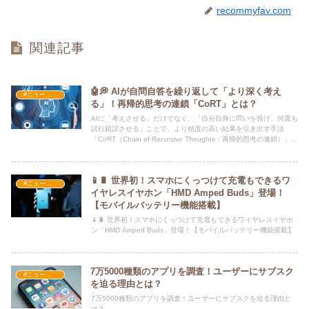
recommyfav.com
関連記事
🤖💭 AIが自問自答を繰り返して「より深く考え
#ニュース・社会・コラム
る」！再帰的思考の連鎖「CoRT」とは？
AIに「考えさせる」だけでなく、「自分自身に問いを投げ、何度も
試行錯誤させる」ことで、より精度の高い結果を引き出す手法
「CoRT（Chain of Recursive Thoughts：再帰的思考の連鎖）」が
話題です。オーストラリアのソフトウェアエンジニア フィリッ
プ・バクレスキ氏（Phiality） がGitHub上で詳細を公開し、注目を
集めています！
📱🔋 世界初！スマホにくっつけて充電もできるワ
#ニュース・社会・コラム
イヤレスイヤホン「HMD Amped Buds」登場！
【モバイルバッテリー機能搭載】
📱🔋 世界初！スマホにくっつけて充電もできるワイヤレスイヤホ
ン「HMD Amped Buds」登場！【モバイルバッテリー機能搭載】
7万5000種類のアプリを調査！ユーザーにサブスク
#ニュース・社会・コラム
を迫る理由とは？
7万5000種類のアプリを調査！ユーザーにサブスクを迫る理由と
は？