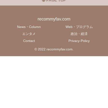
PAGE TOP
recommyfav.com
News・Column
Web・プログラム
エンタメ
政治・経済
Contact
Privacy-Policy
© 2022 recommyfav.com.