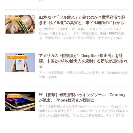
💵🌍 なぜ「ドル離れ」が進むのか？世界経済で起
#news
きる“脱ドル化”の真実と、米ドル覇権のこれから
なぜ世界で「ドル離れ（脱ドル化）」が進んでいるのか？J.P.
Morganの分析をもとに、米ドル覇権の現状、中国・BRICSの動
き、金価格上昇、エネルギー市場の変化までわかりやすく解説。
アメリカの上院議員が「DeepSeek禁止法」を計
#ニュース・社会・コラム
画、中国とのAIの輸出入を規制する新法が提出され
る
アメリカ上院議員、中国とのAI輸出入を規制する「DeepSeek禁止
法案」を提出
🚨 【衝撃】米政府製ハッキングツール「Coruna」
#news
が流出、iPhone数万台が標的に
アメリカ政府製とみられるiPhoneハッキングツール「Coruna」が
流出！23の脆弱性を悪用し、Safariでサイトを見るだけで感染する
恐ろしい仕組みを解説。4万台以上の被害実態と、今すぐできる
iPhoneのセキュリティ対策を紹介します。