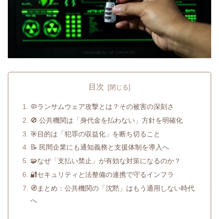
目次
🦠ランサムウェア攻撃とは？その被害の深刻さ
🚫 公共機関は「身代金を払わない」方針を明確化
🎯目的は「犯罪の収益化」を断ち切ること
📝 民間企業にも通知義務と支援体制を導入へ
🧩なぜ「支払い禁止」が有効な対策になるのか？
🔐セキュリティと法整備の連携で守るインフラ
🧭まとめ：公共機関の「沈黙」はもう通用しない時代
へ