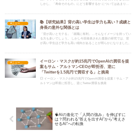
しかし、「寿命そのもの」にどう影響するか についてはあまり調
べられていませんでした。
📚【研究結果】背の高い学生は学力も高い？成績と
#ニュース・社会・コラム
身長の意外な関係とは
「背が高いとモテる」「就職に有利」…そんなイメージを持ってい
る方も多いでしょう。 しかし今回発表された最新の研究では、背
が高い学生ほど学力も高い傾向があることが明らかになりました。
イーロン・マスクが約15兆円でOpenAIの買収を提
#ニュース・社会・コラム
案もサム・アルトマンCEOが即拒否、逆に
「Twitterを1.5兆円で買収する」と挑発
💥 イーロン・マスクが約15兆円でOpenAI買収を提案！サム・ア
ルトマンは即座に拒否し、逆にTwitter買収を挑発
🧠AIの進化で「人間の強み」を伸ばすに
は？問われる“答えを出すAI”から“考えさ
せるAI”への転換