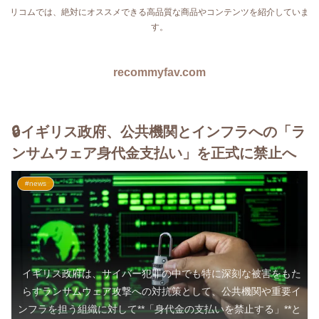
リコムでは、絶対にオススメできる高品質な商品やコンテンツを紹介していま
す。
recommyfav.com
🔒イギリス政府、公共機関とインフラへの「ラ
ンサムウェア身代金支払い」を正式に禁止へ
#news
イギリス政府は、サイバー犯罪の中でも特に深刻な被害をもた
らすランサムウェア攻撃への対抗策として、公共機関や重要イ
ンフラを担う組織に対して**「身代金の支払いを禁止する」**と