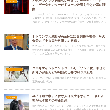
⚡ 中東のクラウド拠点が戦場に。Amazonバーレー
#news
ン・データセンターがドローン攻撃を受けた真の理
由
2026年2月、バーレーンのAWSデータセンターがイランのドロー
ン攻撃を受け損傷。米軍の諜報活動を支援したとみなされたことが
原因です。クラウドインフラが現代戦の「物理的な軍事目標」とな
った背景と、中東情勢への深刻な影響を解説します。
📱トランプ大統領がAppleに25％関税を警告、その
#ニュース・社会・コラム
背景に「中東同行辞退」の因縁？
2025年5月、アメリカのドナルド・トランプ大統領が**「海外で製
造されたiPhoneに25％の関税を課す」**とAppleを牽制する発言を
行い、大きな波紋を呼んでいます。
クモをマインドコントロールし「ゾンビ化」させる
#ニュース・社会・コラム
新種の寄生カビが洞窟の天井で発見される
クモをゾンビ化する新種の寄生カビが洞窟で発見される：自然界の
驚異的な生存戦略
🌊「海辺の家」に住む人は長生きする？──最新研
#news
究が示す驚きの寿命効果
海や湖などの「水辺」に住むことは、メンタルヘルスや身体的健康
にメリットをもたらすことがこれまでの研究で知られてきました。