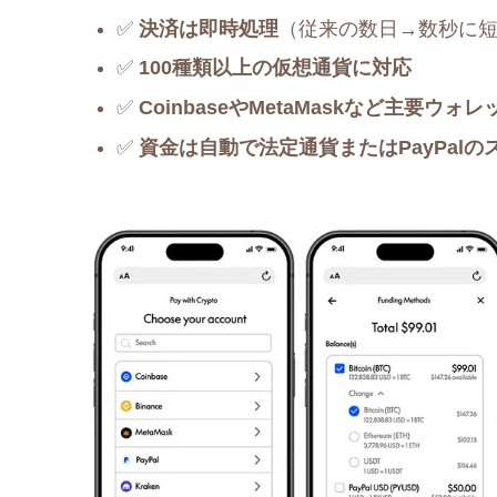
✅
決済は即時処理
（従来の数日→数秒に
✅
100種類以上の仮想通貨に対応
✅
CoinbaseやMetaMaskなど主要ウ
✅
資金は自動で法定通貨またはPayPalの