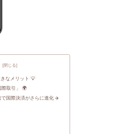
次
きなメリット 💡
際取引」 🌍
の連携で国際決済がさらに進化 ✈️