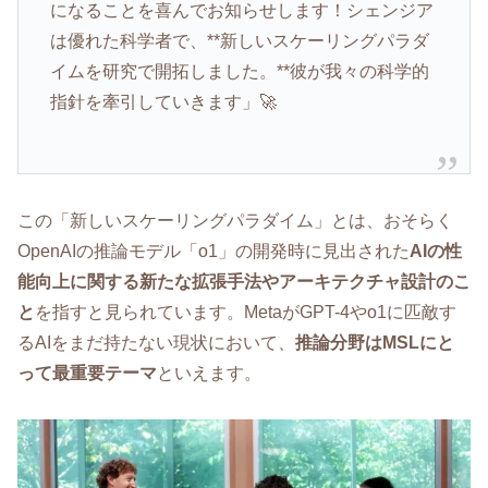
になることを喜んでお知らせします！シェンジア
は優れた科学者で、**新しいスケーリングパラダ
イムを研究で開拓しました。**彼が我々の科学的
指針を牽引していきます」🚀
この「新しいスケーリングパラダイム」とは、おそらく
OpenAIの推論モデル「o1」の開発時に見出された
AIの性
能向上に関する新たな拡張手法やアーキテクチャ設計のこ
と
を指すと見られています。MetaがGPT-4やo1に匹敵す
るAIをまだ持たない現状において、
推論分野はMSLにと
って最重要テーマ
といえます。