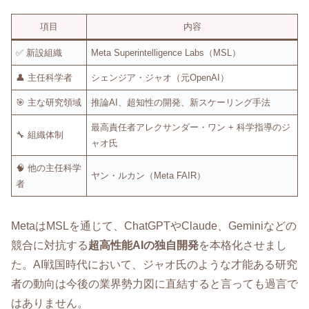
項目
内容
✅ 新設組織
Meta Superintelligence Labs（MSL）
👤 主任科学者
シェンジア・ジャオ（元OpenAI）
🎯 主な研究領域
推論AI、超知性の開発、新スケーリング手法
最高責任者アレクサンダー・ワン + 科学指導のジ
🔧 組織体制
ャオ氏
🧠 他の主任科学
ヤン・ルカン（Meta FAIR）
者
MetaはMSLを通じて、ChatGPTやClaude、Geminiなどの
競合に対抗する
超高性能AIの独自開発
を本格化させまし
た。AI戦国時代において、ジャオ氏のような才能ある研究
者の動向は今後の業界勢力図に直結すると言っても過言で
はありません。