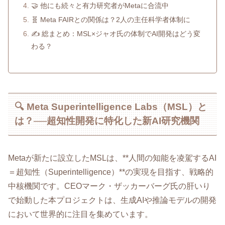
🤝 他にも続々と有力研究者がMetaに合流中
🧬 Meta FAIRとの関係は？2人の主任科学者体制に
✍️ 総まとめ：MSL×ジャオ氏の体制でAI開発はどう変
わる？
🔍 Meta Superintelligence Labs（MSL）と
は？──超知性開発に特化した新AI研究機関
Metaが新たに設立したMSLは、**人間の知能を凌駕するAI
＝超知性（Superintelligence）**の実現を目指す、戦略的
中核機関です。CEOマーク・ザッカーバーグ氏の肝いり
で始動した本プロジェクトは、生成AIや推論モデルの開発
において世界的に注目を集めています。