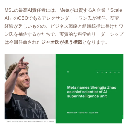
MSLの最高AI責任者には、Metaが出資するAI企業「Scale
AI」のCEOであるアレクサンダー・ワン氏が就任。研究
経験が乏しいものの、ビジネス戦略と組織統括に長けたワ
ン氏を補佐するかたちで、実質的な科学的リーダーシップ
は今回任命された
ジャオ氏が担う構図
となります。