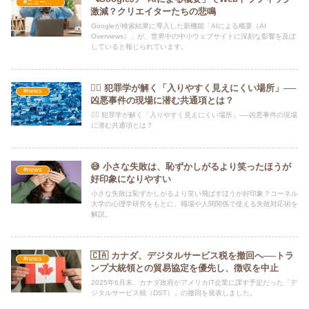
#ニュース・社会・コラム
激減？クリエイターたちの悲鳴
Googleが検索結果に導入した新機能「AIによる概要（AI
Overviews）」が、世界中の中小ウェブサイトに深刻な影響を及ぼ
していると報じられています。
🕵️‍♂️ 犯罪学が解く「入りやすく見えにくい場所」──
#news
凶悪事件の現場に潜む共通項とは？
🕵️‍♂️ 犯罪学が解く「入りやすく見えにくい場所」──凶悪事件の現場
に潜む共通項とは？
😅 小さな失敗は、恥ずかしがるより笑ったほうが
#news
好印象になりやすい
小さな失敗は恥ずかしがるより笑い飛ばすほうが好印象？コーネル
大学の心理学研究をもとに、職場や人間関係で使える失敗対応術を
解説。
🇨🇦 カナダ、デジタルサービス税を撤回へ──トラ
#news
ンプ大統領との貿易協定を優先し、徴収を中止
2025年6月末、カナダ政府がアメリカIT企業に課す予定だった「デ
ジタルサービス税（DST）」の撤回を発表しました。