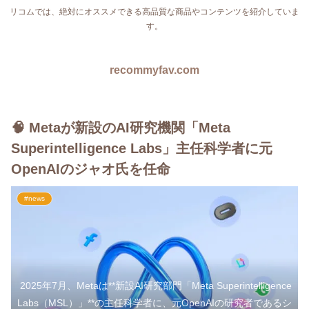
リコムでは、絶対にオススメできる高品質な商品やコンテンツを紹介していま
す。
recommyfav.com
🧠 Metaが新設のAI研究機関「Meta
Superintelligence Labs」主任科学者に元
OpenAIのジャオ氏を任命
#news
2025年7月、Metaは**新設AI研究部門「Meta Superintelligence
Labs（MSL）」**の主任科学者に、元OpenAIの研究者であるシ