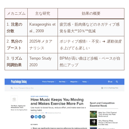
メカニズム
主な研究
効果の概要
1.
注意の
Karageorghis et
疲労感・筋肉痛などのネガティブ感
分散
al., 2009
覚を最大**10％**低減
2.
気分の
2025年メタア
ポジティブ感情↑・不安↓ ➜
運動強度
ブースト
ナリシス
を上げても楽しい
3.
リズム
Tempo Study
BPMが高い曲ほど歩幅・ペースが自
同調効果
2020
然にアップ