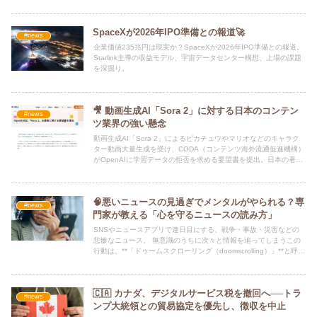
詳しく解説します。
SpaceXが2026年IPO準備との報道🚀
#news
企業価値235兆円は現実か？SpaceXが2026年IPO準備との報道。
Starlink主導の収益モデル、宇宙データセンター構想、上場の課題
を深掘り。
🎥 動画生成AI「Sora 2」に対する日本のコンテン
#news
ツ業界の強い懸念
動画生成AI「Sora 2」によるピカチュウやマリオなどのキャラク
ター動画大量生成を受け、CODA（コンテンツ海外流通促進機構）
がOpenAIに学習データの拒否を求める要望書を提出。日本の著作
権制度の原則と、AIの学習における著作権侵害のリスクについて解
説します。
🧠悪いニュースの見過ぎでメンタルがやられる？専
#news
門家が教える「心を守るニュースの読み方」
SNSやニュースアプリで連日目にする、戦争・事故・災害などの
悲惨なニュース。 無意識のうちに次々と情報を追ってしまうこの
行動は、**「ドゥームスクローリング（doomscrolling）」**と呼ば
れ、現代人のメンタルヘルスに深刻な悪影響を及ぼすことが知られ
ています。
🇨🇦 カナダ、デジタルサービス税を撤回へ──トラ
#news
ンプ大統領との貿易協定を優先し、徴収を中止