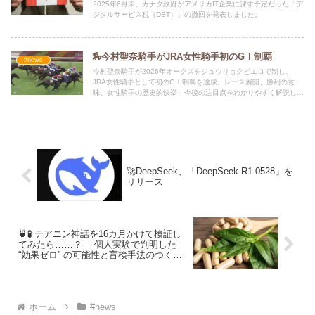
2025年6月末、カナダ政府がアメリカIT企業に課す予定だった「デ
ジタルサービス税（DST）」の撤回を発表しました。
🏇今村聖奈騎手がJRA女性騎手初のGⅠ制覇
#news
今村聖奈騎手が2026年オークスをジュウリョクピエロで制し、
JRA女性騎手として初のGⅠ制覇を達成。レース展開、勝利の意
味、女性騎手の歴史的快挙、今後の注目点をわかりやすく解説しま
す。
🚀DeepSeek、「DeepSeek-R1-0528」を
リリース
🍵🧪 テアニン神話を16カ月かけて検証し
てみたら……？― 個人実験で判明した
“効果ゼロ” の可能性と盲検手法のつくり
方
ホーム
#news