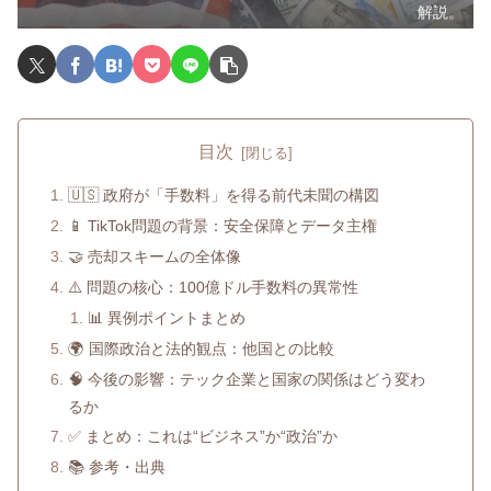
解説。
目次
🇺🇸 政府が「手数料」を得る前代未聞の構図
📱 TikTok問題の背景：安全保障とデータ主権
🤝 売却スキームの全体像
⚠️ 問題の核心：100億ドル手数料の異常性
📊 異例ポイントまとめ
🌍 国際政治と法的観点：他国との比較
🧠 今後の影響：テック企業と国家の関係はどう変わ
るか
✅ まとめ：これは“ビジネス”か“政治”か
📚 参考・出典