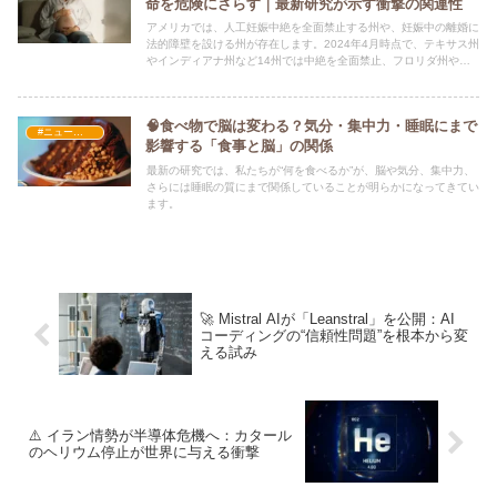
命を危険にさらす｜最新研究が示す衝撃の関連性
アメリカでは、人工妊娠中絶を全面禁止する州や、妊娠中の離婚に
法的障壁を設ける州が存在します。2024年4月時点で、テキサス州
やインディアナ州など14州では中絶を全面禁止、フロリダ州やジ
ョージア州では「妊娠6週目まで」という極めて厳しい制限が設け
られています。
🧠食べ物で脳は変わる？気分・集中力・睡眠にまで
#ニュース・社会・コラム
影響する「食事と脳」の関係
最新の研究では、私たちが“何を食べるか”が、脳や気分、集中力、
さらには睡眠の質にまで関係していることが明らかになってきてい
ます。
🚀 Mistral AIが「Leanstral」を公開：AI
コーディングの“信頼性問題”を根本から変
える試み
⚠️ イラン情勢が半導体危機へ：カタール
のヘリウム停止が世界に与える衝撃