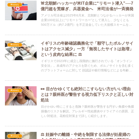
🚨北朝鮮ハッカーが米IT企業に“リモート潜入”──7
#news
億円超を荒稼ぎ、兵器資金へ 米司法省が一斉摘発
アメリカ司法省は2025年6月末、北朝鮮とつながるハッカーが米国
企業100社以上に“リモートワーカー”として潜入し、少なくとも
500万ドル（約7.2億円）を不正送金していた大規模スキームを告
発しました。主な目的は、核・ミサイル開発を支える外貨獲得だっ
たとみられます。
イギリスの年齢確認義務化で「順守したポルノサイ
#news
トはアクセス減少」一方「無視したサイトは急増」
という皮肉な結果に ⚖️
イギリスで2023年に成立し段階的に施行されている「オンライン
安全法」。未成年のアクセスを防ぐため、ポルノサイトを含む多く
のプラットフォームに対して 顔認証や銀行情報などによる年齢確
認が義務付け られました。
👀 目がかゆくても絶対にこすらない方がいい理由
#news
とは？眼科医が警告する視力低下リスクと正しい対
処法
目がかゆい時にこすると危険？眼科医が警告する円すい角膜や角膜
損傷のリスクを解説。アレルギー性結膜炎やドライアイの原因、正
しい対処法、花粉症対策まで詳しく紹介します。
⚖️ 妊娠中の離婚・中絶を制限する法律が妊産婦の
#news