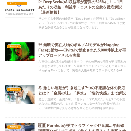
💹 DeepSeekのAI収益率が驚異の545%に！ – 1日
#ニュース・社会・コラム
あたりの収益・利益率・コストの全貌を徹底解説
【最新情報】
その中でも中国のAI企業**「DeepSeek」が開発する「DeepSeek-
V3」「DeepSeek-R1」**の収益性が、コスト利益率545%/日と驚
異的な数値であることが話題になっています。
🚨 無断で実在人物のポルノAIモデルがHugging
#news
Faceに拡散──Civitaiで禁止された5,000件以上が再
アップロードされる実態
AI画像生成の進化が加速する中で、その倫理的な境界が再び問われ
る事態が発生しています。AI開発プラットフォームとして知られる
Hugging Faceにおいて、実在の人物を無断でヌード化できるAIモ
デルが少なくとも5,000件以上ホストされていることが明らかとな
りました。
💪 激しい運動が引き起こす7つの不思議な体の反応
#news
とは？「金属の味」「鼻水」「性的快感」まで解説
激しい運動で「金属の味」「鼻水」「コアガズム」など7つの不思
議な体の反応が起こる？💪 英ランカスター大学の教授が解説す
る、運動中に体が見せる意外な変化とその原因を徹底解説。
🇬🇧 Pornhubが英でトラフィック47％減…年齢確
#news
認義務化が「大手ポルノサイトの流入」を激変させ