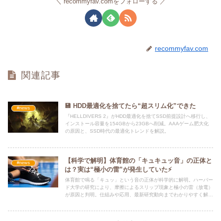
recommyfav.comをフォローする
recommyfav.com
関連記事
💾 HDD最適化を捨てたら“超スリム化”できた
#news
『HELLDIVERS 2』がHDD最適化を捨てSSD前提設計へ移行し、
インストール容量を154GBから23GBへ削減。AAAゲーム肥大化
の原因と、SSD時代の最適化トレンドを解説。
【科学で解明】体育館の「キュキュッ音」の正体と
#news
は？実は“極小の雷”が発生していた⚡
体育館で鳴る「キュッ」という音の正体が科学的に解明。ハーバー
ド大学の研究により、摩擦によるスリップ現象と極小の雷（放電）
が原因と判明。仕組みや応用、最新研究動向までわかりやすく解
説。