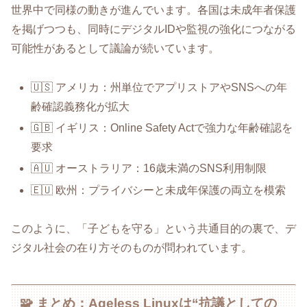
世界中で同様の動きが進んでいます。各国は未成年者保護
を掲げつつも、同時にデジタルIDや監視の強化につながる
可能性があるとして議論が続いています。
🇺🇸 アメリカ：州単位でアプリストアやSNSへの年
齢確認義務化が拡大
🇬🇧 イギリス：Online Safety Actで強力な年齢確認を
要求
🇦🇺 オーストラリア：16歳未満のSNS利用制限
🇪🇺 欧州：プライバシーと未成年保護の両立を模索
このように、「子どもを守る」という共通目的の裏で、デ
ジタル社会の在り方そのものが問われています。
🧩 まとめ：Ageless Linuxは“抗議としての