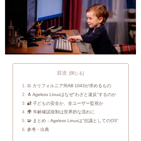
目次
⚖️ カリフォルニア州AB 1043が求めるもの
🐧 Ageless Linuxはなぜ“わざと違反”するのか
🔐 子どもの安全か、全ユーザー監視か
🌍 年齢確認規制は世界的な流れに
🧩 まとめ：Ageless Linuxは“抗議としてのOS”
参考・出典