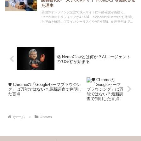
た理由
英国のオンライン安全法で成人サイトに年齢確認が義務化。
Pornhubのトラフィックが47％減、XVideosやxHamsterも激減し
た理由を解説。プライバシーリスクやVPN増加、他国事例まで深
掘りします。
🚀 NemoClawとは何か？AIエージェント
の“OS化”が始まる
🛡️ Chromeの「Googleセーフブラウジン
グ」は万能ではない？最新調査で判明し
た盲点
ホーム
#news