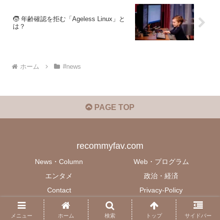
🧒 年齢確認を拒む「Ageless Linux」と
は？
ホーム
#news
PAGE TOP
recommyfav.com
News・Column
Web・プログラム
エンタメ
政治・経済
Contact
Privacy-Policy
© 2022 recommyfav.com.
メニュー
ホーム
検索
トップ
サイドバー