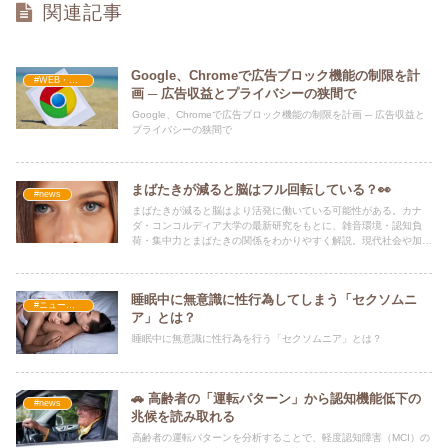
関連記事
Google、Chromeで広告ブロック機能の制限を計
#WEB・プログラム・SEO
画 ─ 広告収益とプライバシーの狭間で
Google、Chromeで広告ブロック機能の制限を計画 ─ 広告収益と
プライバシーの狭間で
まばたきが減ると脳はフル回転している？👀
#news
まばたきが減ると脳はより活発に働いている可能性がある。カナ
ダ・コンコルディア大学の最新研究をもとに、雑音環境・認知負
荷・集中力とまばたきの関係をわかりやすく解説。現代社会や加齢
との関連も深掘りする。
睡眠中に無意識に性行為してしまう「セクソムニ
#ニュース・社会・コラム
ア」とは？
睡眠中に無意識に性行為を行う「セクソムニア」とは？
🚗 高齢者の「運転パターン」から認知機能低下の
#news
兆候を読み取れる
高齢者の運転パターンを分析することで、軽度認知障害（MCI）の