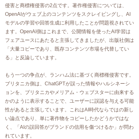
侵害と商標権侵害の2点です。著作権侵害については、
OpenAIがウェブ上のコンテンツをスクレイピングし、AI
モデルの学習や回答生成に利用したことが問題視されてい
ます。OpenAI側はこれまで、公開情報を使ったAI学習は
フェアユースにあたると主張してきましたが、出版社側は
「大量コピーであり、既存コンテンツ市場を代替してい
る」と反論しています。
もう一つの争点が、ランハム法に基づく商標権侵害です。
ブリタニカ側は、ChatGPTが誤った情報やハルシネーシ
ョンを、ブリタニカやメリアム・ウェブスターに由来する
かのように表示することで、ユーザーに誤認を与える可能
性があると主張しています。これはAI時代ならではの新し
い論点であり、単に著作物をコピーしたかどうかではな
く、「AIの誤回答がブランドの信用を傷つけるか」が問わ
れています。