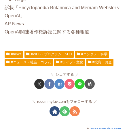
訴状「Encyclopaedia Britannica and Merriam-Webster v.
OpenAI」
AP News
OpenAI関連著作権訴訟に関する各種報道
#news
#WEB・プログラム・SEO
#エンタメ・科学
#ニュース・社会・コラム
#ライフ・文化
#投資・お金
シェアする
recommyfav.comをフォローする