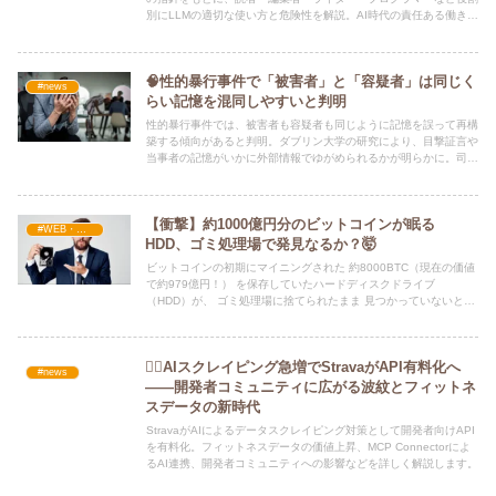
別にLLMの適切な使い方と危険性を解説。AI時代の責任ある働き方
を考える。
🧠性的暴行事件で「被害者」と「容疑者」は同じく
#news
らい記憶を混同しやすいと判明
性的暴行事件では、被害者も容疑者も同じように記憶を誤って再構
築する傾向があると判明。ダブリン大学の研究により、目撃証言や
当事者の記憶がいかに外部情報でゆがめられるかが明らかに。司法
現場に求められる「記憶の科学」とは？
【衝撃】約1000億円分のビットコインが眠る
#WEB・プログラム・SEO
HDD、ゴミ処理場で発見なるか？🤯
ビットコインの初期にマイニングされた 約8000BTC（現在の価値
で約979億円！） を保存していたハードディスクドライブ
（HDD）が、 ゴミ処理場に捨てられたまま 見つかっていないとい
う驚愕の話題が再び注目を集めています。💸💾
🏃‍♂️AIスクレイピング急増でStravaがAPI有料化へ
#news
――開発者コミュニティに広がる波紋とフィットネ
スデータの新時代
StravaがAIによるデータスクレイピング対策として開発者向けAPI
を有料化。フィットネスデータの価値上昇、MCP Connectorによ
るAI連携、開発者コミュニティへの影響などを詳しく解説します。