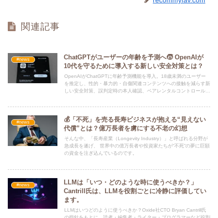
recommyfav.com
関連記事
ChatGPTがユーザーの年齢を予測へ🧒 OpenAIが
#news
10代を守るために導入する新しい安全対策とは？
OpenAIがChatGPTに年齢予測機能を導入。18歳未満のユーザー
を推定し、性的・暴力的・自傷関連コンテンツへの接触を減らす新
しい安全対策、誤判定時の本人確認、ペアレンタルコントロールま
で解説します。
💰「不死」を売る長寿ビジネスが抱える“見えない
#news
代償”とは？億万長者を虜にする不老の幻想
そんな中、「長寿産業（Longevity Industry）」と呼ばれる分野が
急成長を遂げ、 世界中の億万長者や投資家たちが“不死”の夢に巨額
の資金を注ぎ込んでいるのです。
LLMは「いつ・どのような時に使うべきか？」
#news
Cantrill氏は、LLMを役割ごとに冷静に評価してい
ます。
LLMはいつどのように使うべきか？Oxide社CTO Bryan Cantrill氏
の指針をもとに、読者・編集者・ライター・プログラマーなど役割