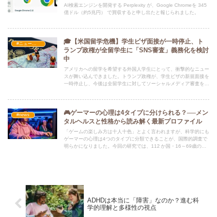
AI検索エンジンを開発する Perplexity が、Google Chromeを 345
億ドル（約5兆円） で買収すると申し出たと報じられました。
🎓【米国留学危機】学生ビザ面接が一時停止、ト
#ニュース・社会・コラム
ランプ政権が全留学生に「SNS審査」義務化を検討
中
アメリカへの留学を希望する外国人学生にとって、衝撃的なニュー
スが舞い込んできました。トランプ政権が、学生ビザの新規面接を
一時停止し、今後は全留学生に対してソーシャルメディア審査を義
務化する方針を検討していると複数のメディアが報じています。
🎮ゲーマーの心理は4タイプに分けられる？──メン
#news
タルヘルスと性格から読み解く最新プロファイル
「ゲームの楽しみ方は十人十色」とよく言われますが、科学的にも
ゲーマーの心理は4つのタイプに分類できることが、国際的調査で
明らかになりました。今回の研究では、112 か国・16～69歳のゲ
ーマー5,255人を対象
ADHDは本当に「障害」なのか？進む科
学的理解と多様性の視点