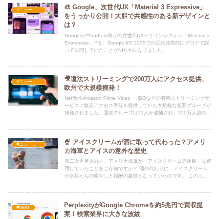
🎨 Google、次世代UX「Material 3 Expressive」
#ニュース・社会・コラム
をうっかり公開！大胆で共感性のある新デザインと
は？
Googleが**Android向けの次世代UXデザインシステム「Material 3
Expressive」**を、Google I/O 2025での正式発表前にブログで誤
って公開していたことが明らかになりました。
🎥違法ストリーミングで200万人にアクセス提供、
#ニュース・社会・コラム
欧州で大規模摘発！
NetflixやAmazon Prime Video、HBOなどの有料ストリーミングサ
ービスに格安アクセス手段を提供していた大規模な犯罪グループが
摘発されました。運営グループは11人が逮捕され、200万人超のユ
ーザーに違法配信していたと報じられています。
🍨 アイスクリームが酒に取って代わった？アメリ
#ニュース・社会・コラム
カ海軍とアイスの意外な歴史
第二次世界大戦中、アメリカ海軍が「アイスクリーム専用船」を運
用していたことをご存知ですか？ 酒の代わりに、アイスクリーム
が水兵たちの癒やしと報酬の象徴となっていたのです。 このユニ
ークな歴史は、元船乗りで作家のリック・スピルマン氏が運営する
ブログ「Old Salt Blog」で詳しく語られています。
PerplexityがGoogle Chromeを約5兆円で買収提
#news
案！検索業界に大きな波紋