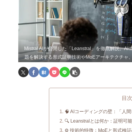
Mistral AIが公開した「Leanstral」を徹底解説
題を解決する形式証明技術やMoEアーキテクチャ
目
🧠 AIコーディングの壁：「
🔍 Leanstralとは何か：証
⚙️ 技術的特徴：MoEと形式検