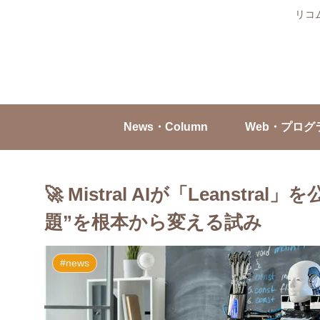
リコ
News・Column
Web・プログ
🚀 Mistral AIが「Leanst
題”を根本から変える試み
#news