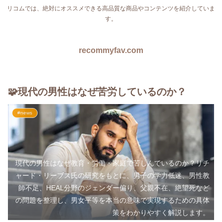
リコムでは、絶対にオススメできる高品質な商品やコンテンツを紹介していま
す。
recommyfav.com
🧩現代の男性はなぜ苦労しているのか？
#news
現代の男性はなぜ教育・労働・家庭で苦しんでいるのか？リチ
ャード・リーブス氏の研究をもとに、男子の学力低迷、男性教
師不足、HEAL分野のジェンダー偏り、父親不在、絶望死など
の問題を整理し、男女平等を本当の意味で実現するための具体
策をわかりやすく解説します。