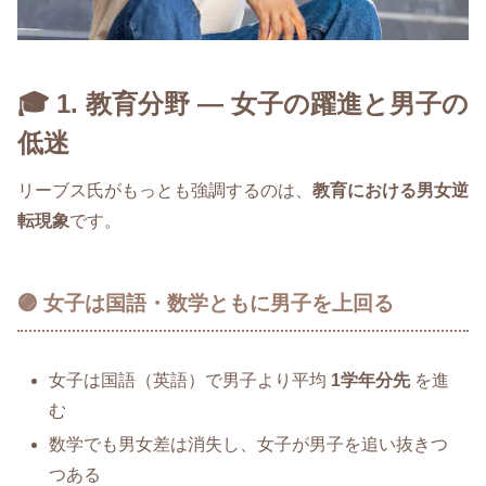
🎓 1. 教育分野 ― 女子の躍進と男子の
低迷
リーブス氏がもっとも強調するのは、
教育における男女逆
転現象
です。
🟣 女子は国語・数学ともに男子を上回る
女子は国語（英語）で男子より平均
1学年分先
を進
む
数学でも男女差は消失し、女子が男子を追い抜きつ
つある