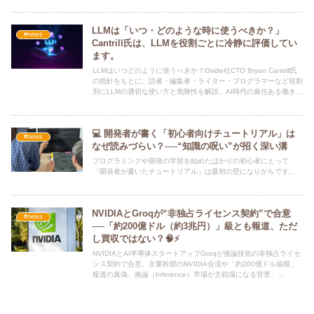
LLMは「いつ・どのような時に使うべきか？」
#news
Cantrill氏は、LLMを役割ごとに冷静に評価してい
ます。
LLMはいつどのように使うべきか？Oxide社CTO Bryan Cantrill氏
の指針をもとに、読者・編集者・ライター・プログラマーなど役割
別にLLMの適切な使い方と危険性を解説。AI時代の責任ある働き方
を考える。
💻 開発者が書く「初心者向けチュートリアル」は
#news
なぜ読みづらい？──“知識の呪い”が招く深い溝
プログラミングや開発の学習を始めたばかりの初心者にとって、
「開発者が書いたチュートリアル」は最初の壁になりがちです。
NVIDIAとGroqが“非独占ライセンス契約”で合意
#news
──「約200億ドル（約3兆円）」級とも報道、ただ
し買収ではない？🧠⚡
NVIDIAとAI半導体スタートアップGroqが推論技術の非独占ライセ
ンス契約で合意。主要幹部のNVIDIA合流や「約200億ドル規模」
報道の真偽、推論（Inference）市場が主戦場になる背景、
GroqCloudの扱い、規制リスクまでわかりやすく解説。