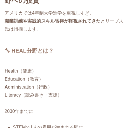
野への投資
アメリカでは4年制大学進学を重視しすぎ、
職業訓練や実践的スキル習得が軽視されてきた
とリーブス
氏は指摘します。
🔧 HEAL分野とは？
H
ealth（健康）
E
ducation（教育）
A
dministration（行政）
L
iteracy（読み書き・支援）
2030年までに
STEMで1人の雇用が生まれる間に