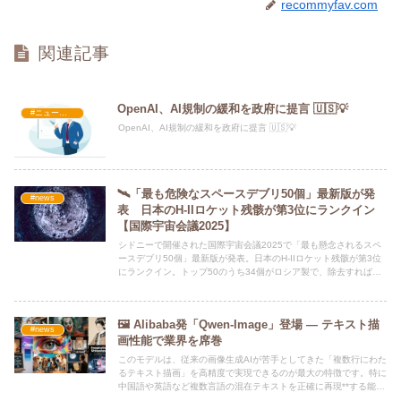
recommyfav.com
関連記事
OpenAI、AI規制の緩和を政府に提言 🇺🇸💡
#ニュース・社会・コラム
OpenAI、AI規制の緩和を政府に提言 🇺🇸💡
🛰️「最も危険なスペースデブリ50個」最新版が発
#news
表 日本のH-IIロケット残骸が第3位にランクイン
【国際宇宙会議2025】
シドニーで開催された国際宇宙会議2025で「最も懸念されるスペ
ースデブリ50個」最新版が発表。日本のH-IIロケット残骸が第3位
にランクイン。トップ50のうち34個がロシア製で、除去すれば衝
突リスクは半減すると専門家が指摘。
🖼 Alibaba発「Qwen-Image」登場 — テキスト描
#news
画性能で業界を席巻
このモデルは、従来の画像生成AIが苦手としてきた「複数行にわた
るテキスト描画」を高精度で実現できるのが最大の特徴です。特に
中国語や英語など複数言語の混在テキストを正確に再現**する能力
が注目されています。