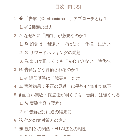
目次
🧠 「告解（Confessions）」アプローチとは？
✅ 2種類の出力
⚠️ なぜAIに「自白」が必要なのか？
🌀 幻覚は「間違い」ではなく「仕様」に近い
🎯 リワードハッキングの問題
🔍 出力が正しくても「安心できない」時代へ
📝 告解はどう評価されるのか？
✅ 評価基準は「誠実さ」だけ
📊 実験結果：不正の見逃しは平均4.4％まで低下
🧪 面白い実験：採点役が弱くても「告解」は強くなる
🔧 実験内容（要約）
✅ 告解だけは逆の結果に
🔍 他の幻覚対策との違い
🌍 規制との関係：EU AI法との相性