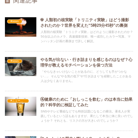
関連記事
☢️ 人類初の核実験「トリニティ実験」はどう撮影
#news
されたのか？世界を変えた“5時29分45秒”の裏側
人類初の核実験「トリニティ実験」はどのように撮影されたのか？
50台以上のカメラ、高速撮影技術、唯一成功したカラー写真、マ
ンハッタン計画の裏側まで詳しく解説。
やる気が出ない・行き詰まりを感じるのはなぜ？心
#news
理学が教えるモチベーションを保つ方法
「やらなきゃいけないことがあるのに、どうしても手がつかな
い…」 そんな“やる気の低下”や“行き詰まり”を経験したことがある
人は少なくありません。
🚰健康のために「おしっこを飲む」のは本当に効果
#ニュース・社会・コラム
的？科学的に検証してみた
SNSやテレビ番組などでも時折話題になるこの療法。著名人が実
践しているという話もありますが、果たして本当に体に良いのでし
ょうか？ それとも、リスクの方が大きいのでしょうか？