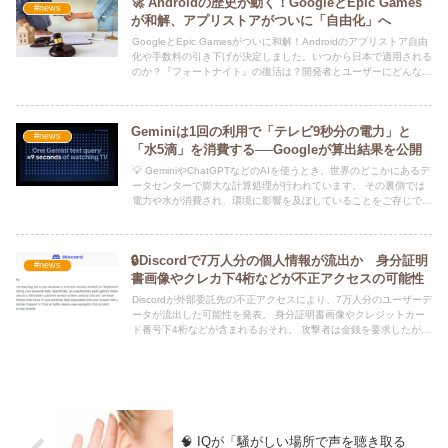
🚀 Androidの歴史が動く！GoogleとEpic Games
#news
が和解、アプリストアがついに「自由化」へ
GoogleとEpic Gamesがついに和解！Androidのアプリストア自由
化や手数料の引き下げが決定しました。いつから日本で適用される
のか？『フォートナイト』の復活は？開発者とユーザーにどんなメ
リットがあるのか、最新情報を詳しく解説します。
Geminiは1回の利用で「テレビ9秒分の電力」と
#news
「水5滴」を消費する──Googleが算出結果を公開
💡 GeminiやChatGPTなどのAIを使うとき、世界のどこかにあるデ
ータセンターで膨大な計算処理が行われています。 その裏側では
電力や水が消費され、環境に影響を及ぼしていることをご存じでし
ょうか？
🔒Discordで7万人分の個人情報が流出か 身分証明
#news
書画像やクレカ下4桁などが不正アクセスの可能性
Discordが外部委託先の不正アクセスにより、7万人分のユーザーデ
ータが流出した可能性を発表。 身分証明書画像やクレジットカー
ド番号下4桁などが含まれるおそれ。 攻撃者は金銭を要求したが、
Discordは支払いを拒否。ユーザーへの影響と対策を解説。
🧠 IQが「騒がしい場所で声を聴き取る