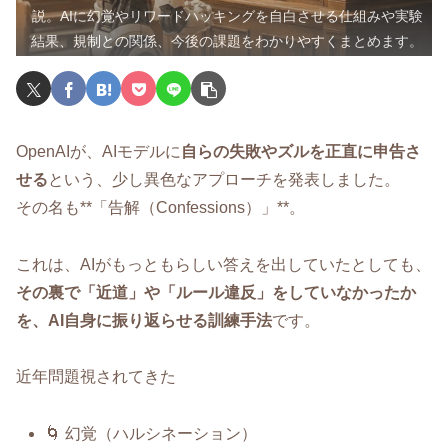
説。AIに幻覚やリワードハッキングを自白させる仕組みや実験
結果、規制との関係、今後の課題をわかりやすくまとめます。
OpenAIが、AIモデルに
自らの失敗やズルを正直に申告さ
せる
という、少し異色なアプローチを発表しました。
その名も**「告解（Confessions）」**。
これは、AIがもっともらしい答えを出していたとしても、
その裏で「近道」や「ルール違反」をしていなかったか
を、AI自身に振り返らせる訓練手法
です。
近年問題視されてきた
🌀 幻覚（ハルシネーション）