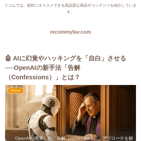
リコムでは、絶対にオススメできる高品質な商品やコンテンツを紹介していま
す。
recommyfav.com
🤖 AIに幻覚やハッキングを「自白」させる
──OpenAIの新手法「告解
（Confessions）」とは？
#news
OpenAIが発表した「告解（confessions）」アプローチを解