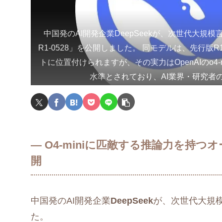
中国発のAI開発企業DeepSeekが、次世代大規模言語
R1-0528」を公開しました。 同モデルは、先行版
トに位置付けられますが、その実力はOpenAIのo4-mi
水準とされており、AI業界・研究者
― O4-miniに匹敵する推論力を持
開
中国発のAI開発企業
DeepSeek
が、次世代大規
た。