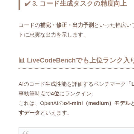
✔️ 3. コード生成タスクの精度向上
コードの
補完・修正・出力予測
といった幅広い
トに忠実な出力を示します。
📊 LiveCodeBenchでも上位ランク入
AIのコード生成性能を評価するベンチマーク「
事執筆時点で
4位
にランクイン。
これは、OpenAIの
o4-mini（medium）モデル
すデータ
といえます。