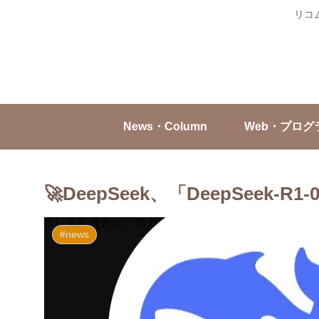
リコ
News・Column
Web・プログ
🚀DeepSeek、「DeepSeek-R
#news