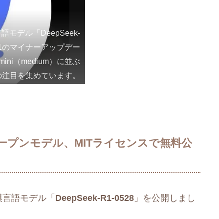
モデル「DeepSeek-
R1のマイナーアップデー
ni（medium）に並ぶ
の注目を集めています。
つオープンモデル、MITライセンスで無料公
模言語モデル「
DeepSeek-R1-0528
」を公開しまし