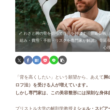
🦴 わざと脚の骨を折って身長を伸ばす「骨延長術
組み・費用・手順・リスクを専門家が解説。 骨延
心
「背を高くしたい」という願望から、あえて
脚
ロフ法）を受ける人が増えています。
しかし専門家は、この美容整形には深刻な身体
ブリストル大学の解剖学教授
ミシェル・スピア