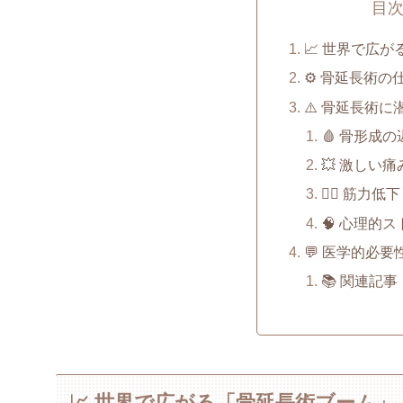
目
📈 世界で広
⚙️ 骨延長術
⚠️ 骨延長術
🩸 骨形成
💥 激しい
🚶‍♀️ 筋力
🧠 心理的
💬 医学的必
📚 関連記事
📈 世界で広がる「骨延長術ブーム」