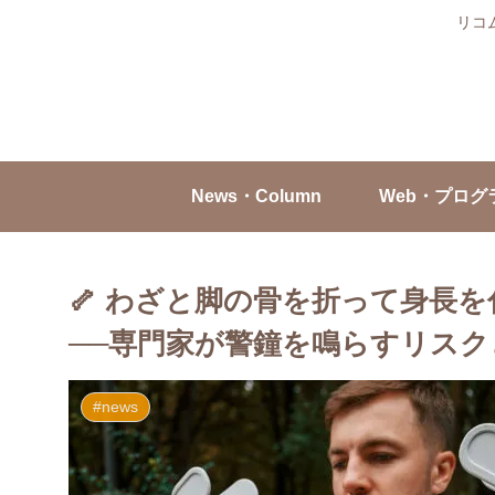
リコ
News・Column
Web・プログ
🦴 わざと脚の骨を折って身長
──専門家が警鐘を鳴らすリスク
#news