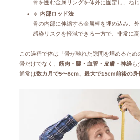
骨を囲む金属リングを体外に固定し、ねじ
🔹
内部ロッド法
骨の内部に伸縮する金属棒を埋め込み、外
感染リスクを軽減できる一方で、非常に高
この過程で体は「骨が離れた隙間を埋めるため
骨だけでなく、
筋肉・腱・血管・皮膚・神経
も
通常は
数カ月で5〜8cm、最大で15cm前後の