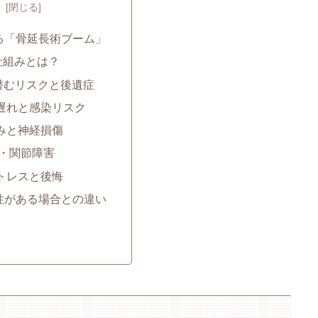
次
がる「骨延長術ブーム」
の仕組みとは？
に潜むリスクと後遺症
の遅れと感染リスク
痛みと神経損傷
低下・関節障害
ストレスと後悔
要性がある場合との違い