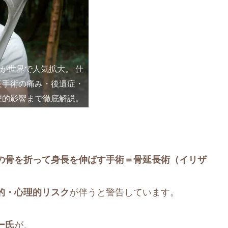
」が世界で人気拡大。 仕
長手術の痛み・後遺症・
理的影響まで徹底解説。
の骨を折って身長を伸ばす手術＝骨延長術（イリザ
的・心理的リスク
が伴うと警告しています。
ー氏
が、