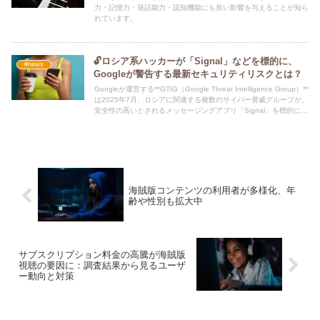
力・記憶力・発話能力・認知機能にも良い影響を与えることが知ら
れています。
🔓ロシア系ハッカーが「Signal」などを標的に、
#news
Googleが警告する最新セキュリティリスクとは？
Googleが運営する**GTIG（Google Threat Intelligence Group）**
は2025年7月、ロシアに関連する複数のサイバー脅威グループが、
安全性の高いとされるメッセージングアプリ「Signal」を標的にし
た攻撃を本格化させていると警告を発しました。
海賊版コンテンツの利用者が多様化、年
齢や性別も拡大中
サブスクリプション料金の高騰が海賊版
視聴の要因に：調査結果から見るユーザ
ー動向と対策