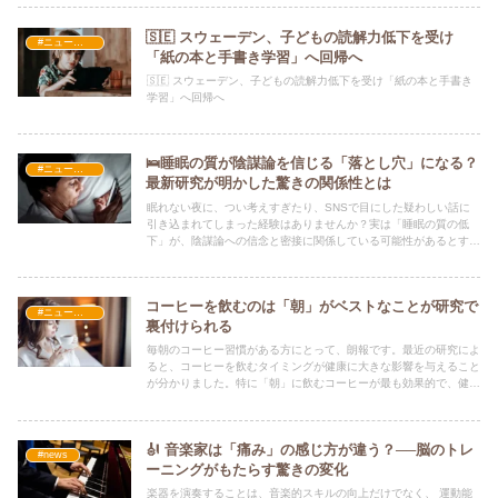
🇸🇪 スウェーデン、子どもの読解力低下を受け
#ニュース・社会・コラム
「紙の本と手書き学習」へ回帰へ
🇸🇪 スウェーデン、子どもの読解力低下を受け「紙の本と手書き
学習」へ回帰へ
🛌睡眠の質が陰謀論を信じる「落とし穴」になる？
#ニュース・社会・コラム
最新研究が明かした驚きの関係性とは
眠れない夜に、つい考えすぎたり、SNSで目にした疑わしい話に
引き込まれてしまった経験はありませんか？実は「睡眠の質の低
下」が、陰謀論への信念と密接に関係している可能性があるとする
最新研究が発表されました。
コーヒーを飲むのは「朝」がベストなことが研究で
#ニュース・社会・コラム
裏付けられる
毎朝のコーヒー習慣がある方にとって、朗報です。最近の研究によ
ると、コーヒーを飲むタイミングが健康に大きな影響を与えること
が分かりました。特に「朝」に飲むコーヒーが最も効果的で、健康
リスクの低減に繋がるという結果が報告されています。
🎻 音楽家は「痛み」の感じ方が違う？──脳のトレ
#news
ーニングがもたらす驚きの変化
楽器を演奏することは、音楽的スキルの向上だけでなく、 運動能