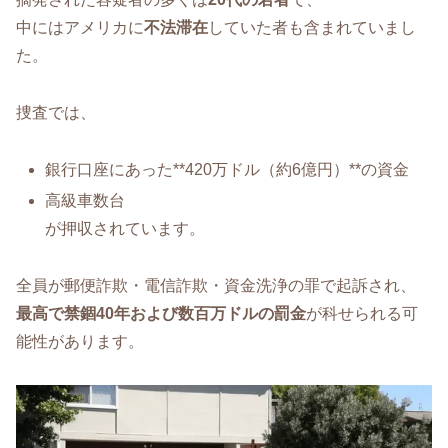
中にはアメリカに
不法滞在
していた者も含まれていまし
た。
捜査では、
銀行口座にあった**420万ドル（約6億円）**の資金
高級車数台
が押収されています。
全員が郵便詐欺・電信詐欺・資金洗浄の罪で起訴され、
最高で禁錮40年および数百万ドルの罰金
が科せられる可
能性があります。