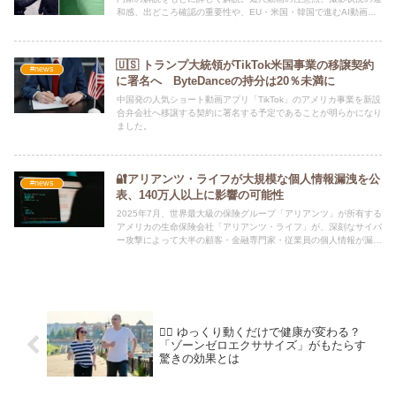
和感、出どころ確認の重要性や、EU・米国・韓国で進むAI動画規
制の最新動向も紹介します。
🇺🇸 トランプ大統領がTikTok米国事業の移譲契約
#news
に署名へ ByteDanceの持分は20％未満に
中国発の人気ショート動画アプリ「TikTok」のアメリカ事業を新設
合弁会社へ移譲する契約に署名する予定であることが明らかになり
ました。
🔐アリアンツ・ライフが大規模な個人情報漏洩を公
#news
表、140万人以上に影響の可能性
2025年7月、世界最大級の保険グループ「アリアンツ」が所有する
アメリカの生命保険会社「アリアンツ・ライフ」が、深刻なサイバ
ー攻撃によって大半の顧客・金融専門家・従業員の個人情報が漏洩
したことを明らかにしました。
🧘‍♀️ ゆっくり動くだけで健康が変わる？
「ゾーンゼロエクササイズ」がもたらす
驚きの効果とは