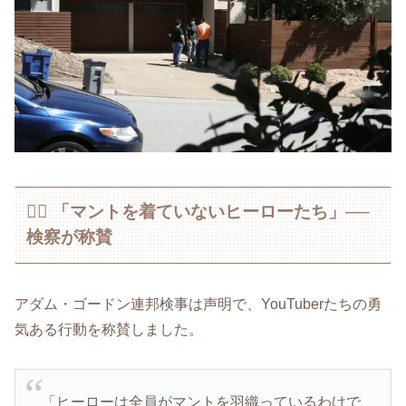
🦸‍♂️ 「マントを着ていないヒーローたち」──
検察が称賛
アダム・ゴードン連邦検事は声明で、YouTuberたちの勇
気ある行動を称賛しました。
「ヒーローは全員がマントを羽織っているわけで