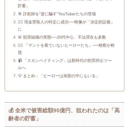
貯蓄」
🎯 詐欺師を“逆に騙す”YouTuberたちの登場
🕵️‍♂️ 現金受取人の特定に成功──映像が「決定的証拠」
に
🚨 犯罪組織の実態──20代中心、不法滞在も多数
🦸‍♂️ 「マントを着ていないヒーローたち」──検察が称
賛
📹 「スカンベイティング」は新時代の犯罪抑止ツー
ルへ
💡 まとめ：「ヒーローは画面の中にもいる」
💰 全米で被害総額95億円、狙われたのは「高
齢者の貯蓄」