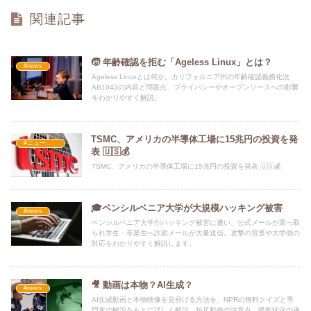
関連記事
🧒 年齢確認を拒む「Ageless Linux」とは？
#news
Ageless Linuxとは何か。カリフォルニア州の年齢確認義務化法
AB1043の内容と問題点、プライバシーやオープンソースへの影響
をわかりやすく解説。
TSMC、アメリカの半導体工場に15兆円の投資を発
#ニュース・社会・コラム
表 🇺🇸💰
TSMC、アメリカの半導体工場に15兆円の投資を発表 🇺🇸💰
🎓ペンシルベニア大学が大規模ハッキング被害
#news
ペンシルベニア大学がハッキング被害に遭い、公式メールが乗っ取
られ学生・卒業生へ詐欺メールが大量送信。攻撃の背景や大学側の
対応をわかりやすく解説します。
🎥 動画は本物？AI生成？
#news
AI生成動画と本物映像を見分ける方法を、NPRの無料クイズと専
門家の解説をもとに詳しく解説。短尺動画の注意点、撮影状況の違