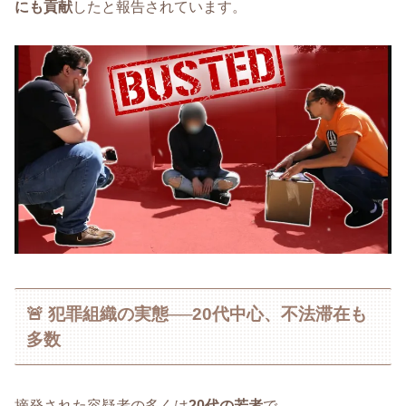
にも貢献
したと報告されています。
🚨 犯罪組織の実態──20代中心、不法滞在も
多数
摘発された容疑者の多くは
20代の若者
で、