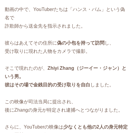
動画の中で、YouTuberたちは「ハンス・バム」という偽
名で
詐欺師から送金先を指示されました。
彼らはあえてその住所に
偽の小包を持って訪問
し、
受け取りに現れた人物をカメラで撮影。
そこで現れたのが、
Zhiyi Zhang（ジーイー・ジャン）と
いう男。
彼はその場で金銭目的の受け取りを自白
しました。
この映像が司法当局に提出され、
後にZhangの身元が特定され逮捕へとつながりました。
さらに、YouTuberの映像は
少なくとも他の2人の身元特定