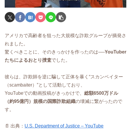
アメリカで高齢者を狙った大規模な詐欺グループが摘発さ
れました。
驚くべきことに、そのきっかけを作ったのは──
YouTuber
たちによるおとり捜査
でした。
彼らは、詐欺師を逆に騙して正体を暴く“スカンベイター
（scambaiter）”として活動しており、
YouTubeでの動画投稿がきっかけで、
総額6500万ドル
（約95億円）規模の国際詐欺組織
の壊滅に繋がったので
す。
📄 出典：
U.S. Department of Justice – YouTube