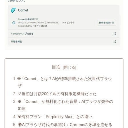
目次
🌐「Comet」とは？AIが標準搭載された次世代ブラウ
ザ
💡当初は月額200ドルの有料限定機能だった
⚙️「Comet」が無料化された背景：AIブラウザ競争の
加速
💎有料プラン「Perplexity Max」との違い
🌍AIブラウザ時代の幕開け：Chromeの牙城を崩せる