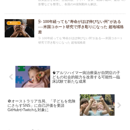
影響などを整理し、各国のAI規制動向も解説。
🩺 100年経っても“寿命がほぼ伸びない州”がある
#news
──米国コホート研究で浮き彫りになった 超地域格
差
🩺 100年経っても“寿命がほぼ伸びない州”がある──米国コホート
研究で浮き彫りになった 超地域格差
🧠アルツハイマー病治療薬が自閉症の子
どもの社会的能力を改善する可能性―臨
床試験で新たな成果
🚫オーストラリア当局、「子どもを危険
にさらすSNS」に自己評価を要請
GitHubやTwitchも対象に