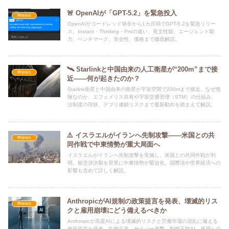
🚨 OpenAIが「GPT-5.2」を緊急投入
#news
OpenAIがコードレッド発令から1カ月弱でGPT-5.2を緊急リリー
ス。Instant・Thinking・Proの違い、長文性能、エージェント能
力、ベンチマーク、安全性、価格まで徹底解説。
🛰️ Starlinkと中国由来の人工衛星が“200m”まで接
#news
近――何が起きたのか？
Starlink衛星と中国由来の衛星が宇宙空間で200mまで接近。なぜ危
険なのか、エフェメリス共有や宇宙交通管理（STM）の仕組み、
法制度の現状、デブリ連鎖リスクまで最新動向を踏まえて解説。
⚠️ イスラエルがイランへ先制攻撃――米国との共
#news
同作戦で中東情勢が重大局面へ
イスラエルがイランへ先制攻撃を実施し、米国との共同作戦が判
明。核交渉決裂を背景に中東情勢が緊迫化。国際法や世界経済への
影響も含めて詳しく解説。
AnthropicがAI規制の政策提言を発表、壊滅的リス
#news
クと雇用崩壊にどう備えるべきか
Anthropicが高度AIによる壊滅的リスクと労働市場の混乱に備える
政策提言を発表。生物兵器、サイバー攻撃、制御不能AI、雇用への