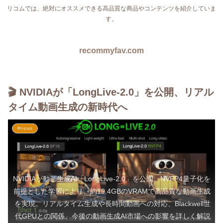
リコムでは、絶対にオススメできる高品質な商品やコンテンツを紹介していま
す。
recommyfav.com
🎬 NVIDIAが「LongLive-2.0」を公開、リアル
タイム動画生成の新時代へ
#news
NVIDIAが動画生成AI「LongLive-2.0」を公開。NVFP4量子化を
前提とした学習により、約19.4GBのVRAMで高品質な動画生成
を実現。リアルタイム生成や長時間動画への対応、Blackwell世
代GPUとの関係、今後の動画生成AI市場への影響を詳しく解説