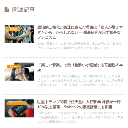
関連記事
政治的二極化が急速に進んだ理由は「友人が増えす
#news
ぎたから」かもしれない──最新研究が示す意外な
メカニズム
SNSの普及とともに政治的二極化が急速に進んだ理由は「友人の
増加」にあるとする最新研究をわかりやすく解説します。
「楽しい音楽」で乗り物酔いが軽減する可能性🎵🚗
#news
🌊
山道を走る車や波に揺れる船など、乗り物に乗るとどうしても酔っ
てしまう…そんな悩みを持つ人は少なくありません。ところが最新
の研究によると、 「楽しい気分になれる音楽」 を聴くことで、乗
り物酔いの症状を和らげられる可能性があることがわかりました。
🇺🇸トランプ関税で任天堂に大打撃🎮 株価が一時
#ニュース・社会・コラム
10％以上暴落、Switch 2の販売計画にも影響
2025年4月、アメリカのドナルド・トランプ前大統領が打ち出した
「相互関税政策」により、任天堂をはじめとする日本のゲーム業界
に大きな衝撃が走っています。