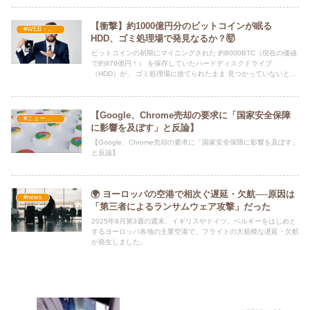
【衝撃】約1000億円分のビットコインが眠る
#WEB・プログラム・SEO
HDD、ゴミ処理場で発見なるか？🤯
ビットコインの初期にマイニングされた 約8000BTC（現在の価値
で約979億円！） を保存していたハードディスクドライブ
（HDD）が、 ゴミ処理場に捨てられたまま 見つかっていないとい
う驚愕の話題が再び注目を集めています。💸💾
【Google、Chrome売却の要求に「国家安全保障
#ニュース・社会・コラム
に影響を及ぼす」と反論】
【Google、Chrome売却の要求に「国家安全保障に影響を及ぼす」
と反論】
🌍 ヨーロッパの空港で相次ぐ遅延・欠航──原因は
#news
「第三者によるランサムウェア攻撃」だった
2025年9月第3週の週末、イギリスやドイツ、ベルギーをはじめと
するヨーロッパ各地の主要空港で、フライトの大規模な遅延・欠航
が発生しました。