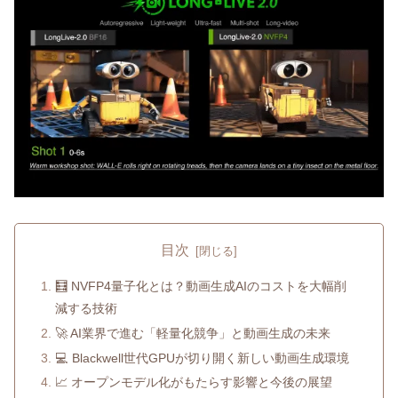
目次
🧮 NVFP4量子化とは？動画生成AIのコストを大幅削
減する技術
🚀 AI業界で進む「軽量化競争」と動画生成の未来
💻 Blackwell世代GPUが切り開く新しい動画生成環境
📈 オープンモデル化がもたらす影響と今後の展望