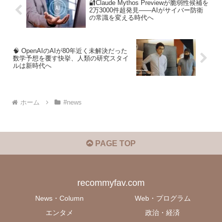
🔐Claude Mythos Previewが脆弱性候補を
2万3000件超発見――AIがサイバー防衛
の常識を変える時代へ
🧠 OpenAIのAIが80年近く未解決だった
数学予想を覆す快挙、人類の研究スタイ
ルは新時代へ
ホーム
#news
PAGE TOP
recommyfav.com
News・Column
Web・プログラム
エンタメ
政治・経済