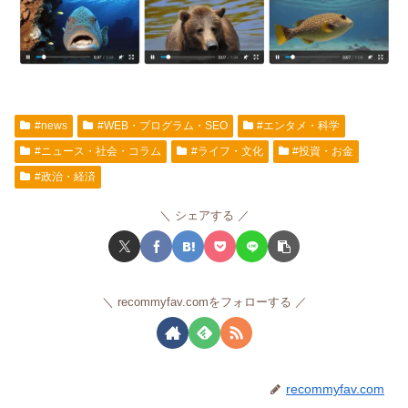
#news
#WEB・プログラム・SEO
#エンタメ・科学
#ニュース・社会・コラム
#ライフ・文化
#投資・お金
#政治・経済
シェアする
recommyfav.comをフォローする
recommyfav.com