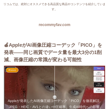
リコムでは、絶対にオススメできる高品質な商品やコンテンツを紹介していま
す。
recommyfav.com
🍎AppleがAI画像圧縮コーデック「PICO」を
発表――同じ画質でデータ量を最大3分の1削
減、画像圧縮の常識が変わる可能性
#news
Appleが発表したAI画像圧縮コーデック「PICO」を徹底解説。
JPEG・HEIC・AV1との違いや圧縮率、生成AI時代への影響、