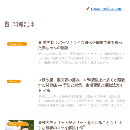
recommyfav.com
関連記事
🧬 世界初！パーソナライズ遺伝子編集で命を救っ
#ニュース・社会・コラム
た赤ちゃんの物語
赤ちゃんの命を救った、世界初のパーソナライズ（個別最適化）さ
れた遺伝子編集治療がついに実現しました✨。 その驚きの治療法
と、未来の医療の可能性について詳しく解説します🩺。
＜膝や腰、股関節の痛み…＞50歳以上の多くが経験
#news
する関節痛 — 予防と対策、生活習慣と運動法ガイ
ド 🦴💪
50歳以上の多くが経験する関節痛。原因から予防法、受診の目
安、具体的な運動メニューまで専門的視点で解説。膝・腰・股関節
の痛みを改善する生活習慣とセルフケアをわかりやすくまとめたガ
イド。
昼寝のデメリットがメリットを上回ることも？ 上
#ニュース・社会・コラム
手な昼寝のコツを解説☀️😴