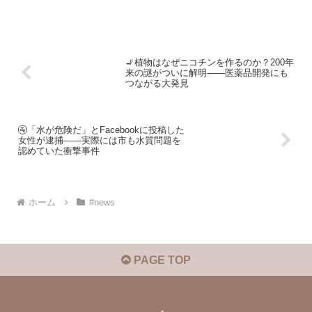
🚬植物はなぜニコチンを作るのか？200年
来の謎がついに解明――医薬品開発にも
つながる大発見
🚰「水が危険だ」とFacebookに投稿した
女性が逮捕――実際には市も水質問題を
認めていた衝撃事件
ホーム
#news
PAGE TOP