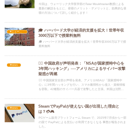
今回は、ウォーリック大学医学部のTalar Moukhtarian教授による
最新の解説をもとに、昼寝のメリット・デメリットと、効果的な昼
寝の方法について詳しく紹介します！
🎓 ハーバード大学が経済的支援を拡大！世帯年収
#ニュース・社会・コラム
3000万以下で授業料無料
🎓 ハーバード大学が経済的支援を拡大！世帯年収3000万以下で授
業料無料
🕵️‍♂️ 中国政府が声明発表：「NSAが国家授時中心を
#news
3年間ハッキング」──アメリカによるサイバー攻撃
疑惑が再燃
🕵️‍♂️ 中国国家安全部が声明を発表。アメリカNSAが「国家授時中
心」に3年間ハッキングを行い、スマホ脆弱性から侵入・資格情報
を窃取。42種類のサイバー兵器で攻撃したと主張。米国は沈黙、
サイバー冷戦が激化。
SteamでPayPalが使えない国が出現した理由と
#news
は？💳🎮
PCゲーム販売プラットフォーム Steam で、2025年7月頃から一部
の国で PayPalによる支払いが利用できなくなる 事態が報告されま
した。