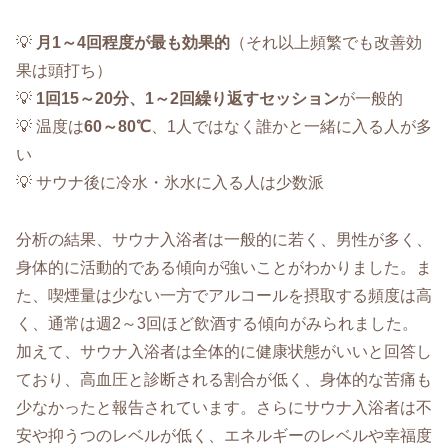
💡
月1～4回程度が最も効果的
（それ以上頻繁でも改善効
果は頭打ち）
💡
1回15～20分、1～2回繰り返すセッション
が一般的
💡 温度は
60～80℃
、1人ではなく誰かと一緒に入る人が多
い
💡 サウナ後に冷水・氷水に入る人は少数派
分析の結果、サウナ入浴者は一般的に若く、男性が多く、
身体的に活動的である傾向が強いことがわかりました。ま
た、喫煙量は少ない一方でアルコールを摂取する頻度は高
く、通常は週2～3回ほど飲酒する傾向がみられました。
加えて、サウナ入浴者は全体的に健康状態がいいと回答し
ており、高血圧と診断される割合が低く、身体的な苦痛も
少なかったと報告されています。さらにサウナ入浴者は不
安や抑うつのレベルが低く、エネルギーのレベルや幸福度