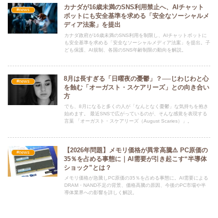
カナダが16歳未満のSNS利用禁止へ、AIチャット
#news
ボットにも安全基準を求める「安全なソーシャルメ
ディア法案」を提出
カナダ政府が16歳未満のSNS利用を制限し、AIチャットボットに
も安全基準を求める「安全なソーシャルメディア法案」を提出。子
ども保護、AI規制、各国のSNS年齢制限の動向を解説。
8月は長すぎる「日曜夜の憂鬱」？──じわじわと心
#news
を蝕む「オーガスト・スケアリーズ」との向き合い
方
でも、8月になると多くの人が「なんとなく憂鬱」な気持ちを抱き
始めます。 最近SNSで広がっているのが、そんな感覚を表現する
言葉 「オーガスト・スケアリーズ（August Scaries）」。
【2026年問題】メモリ価格が異常高騰⚠️ PC原価の
#news
35％を占める事態に｜AI需要が引き起こす“半導体
ショック”とは？
メモリ価格が急騰しPC原価の35％を占める事態に。AI需要による
DRAM・NAND不足の背景、価格高騰の原因、今後のPC市場や半
導体業界への影響を詳しく解説。