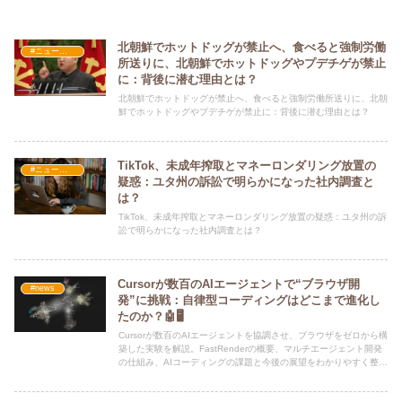
北朝鮮でホットドッグが禁止へ、食べると強制労働
#ニュース・社会・コラム
所送りに、北朝鮮でホットドッグやプデチゲが禁止
に：背後に潜む理由とは？
北朝鮮でホットドッグが禁止へ、食べると強制労働所送りに、北朝
鮮でホットドッグやプデチゲが禁止に：背後に潜む理由とは？
TikTok、未成年搾取とマネーロンダリング放置の
#ニュース・社会・コラム
疑惑：ユタ州の訴訟で明らかになった社内調査と
は？
TikTok、未成年搾取とマネーロンダリング放置の疑惑：ユタ州の訴
訟で明らかになった社内調査とは？
Cursorが数百のAIエージェントで“ブラウザ開
#news
発”に挑戦：自律型コーディングはどこまで進化し
たのか？🤖🖥️
Cursorが数百のAIエージェントを協調させ、ブラウザをゼロから構
築した実験を解説。FastRenderの概要、マルチエージェント開発
の仕組み、AIコーディングの課題と今後の展望をわかりやすく整理
します。