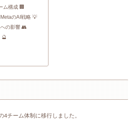
ム構成 🏢
etaのAI戦略 💡
への影響 👥
🔮
下の4チーム体制に移行しました。