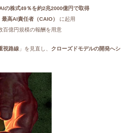
e AIの株式49％を約2兆2000億円で取得
を
最高AI責任者（CAIO）
に起用
きに数百億円規模の報酬を用意
重視路線
」を見直し、
クローズドモデルの開発へシ