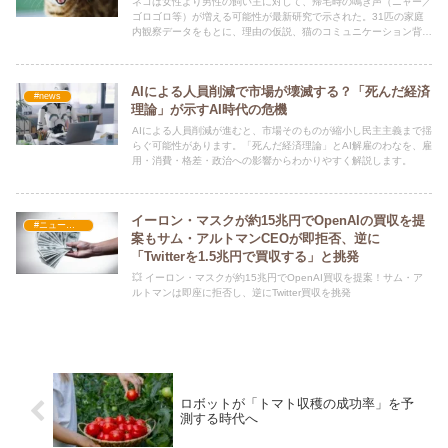
ネコは女性より男性の飼い主に対して、帰宅時の鳴き声（ニャー／
ゴロゴロ等）が増える可能性が最新研究で示された。31匹の家庭
内観察データをもとに、理由の仮説、猫のコミュニケーション背
景、研究の限界、今日からできる対策をわかりやすく解説。
AIによる人員削減で市場が壊滅する？「死んだ経済
#news
理論」が示すAI時代の危機
AIによる人員削減が進むと、市場そのものが縮小し民主主義まで揺
らぐ可能性があります。「死んだ経済理論」とAI解雇のわなを、雇
用・消費・格差・政治への影響からわかりやすく解説します。
イーロン・マスクが約15兆円でOpenAIの買収を提
#ニュース・社会・コラム
案もサム・アルトマンCEOが即拒否、逆に
「Twitterを1.5兆円で買収する」と挑発
💥 イーロン・マスクが約15兆円でOpenAI買収を提案！サム・ア
ルトマンは即座に拒否し、逆にTwitter買収を挑発
ロボットが「トマト収穫の成功率」を予
測する時代へ