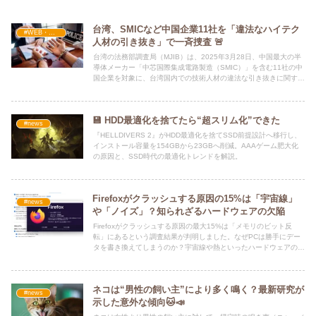
台湾、SMICなど中国企業11社を「違法なハイテク
#WEB・プログラム・SEO
人材の引き抜き」で一斉捜査 🚨
台湾の法務部調査局（MJIB）は、2025年3月28日、中国最大の半
導体メーカー「中芯国際集成電路製造（SMIC）」を含む11社の中
国企業を対象に、台湾国内での技術人材の違法な引き抜きに関する
一斉捜査を実施したと発表しました。
💾 HDD最適化を捨てたら“超スリム化”できた
#news
『HELLDIVERS 2』がHDD最適化を捨てSSD前提設計へ移行し、
インストール容量を154GBから23GBへ削減。AAAゲーム肥大化
の原因と、SSD時代の最適化トレンドを解説。
Firefoxがクラッシュする原因の15%は「宇宙線」
#news
や「ノイズ」？知られざるハードウェアの欠陥
Firefoxがクラッシュする原因の最大15%は「メモリのビット反
転」にあるという調査結果が判明しました。なぜPCは勝手にデー
タを書き換えてしまうのか？宇宙線や熱といったハードウェアの欠
陥によるクラッシュのメカニズムと、私たちができる対策を解説し
ます。
ネコは“男性の飼い主”により多く鳴く？最新研究が
#news
示した意外な傾向🐱📣