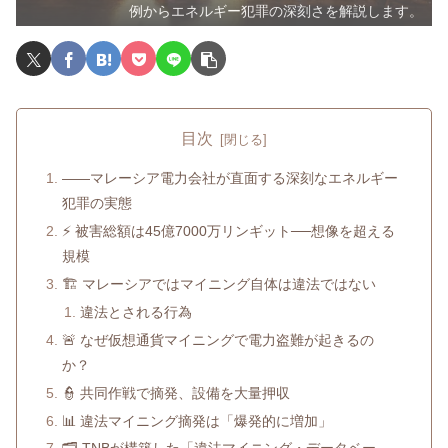
例からエネルギー犯罪の深刻さを解説します。
目次
――マレーシア電力会社が直面する深刻なエネルギー
犯罪の実態
⚡ 被害総額は45億7000万リンギット──想像を超える
規模
🏗️ マレーシアではマイニング自体は違法ではない
違法とされる行為
🚨 なぜ仮想通貨マイニングで電力盗難が起きるの
か？
👮 共同作戦で摘発、設備を大量押収
📊 違法マイニング摘発は「爆発的に増加」