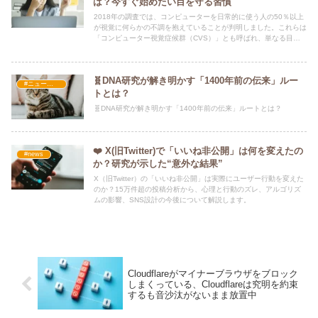
は？今すぐ始めたい目を守る習慣
2018年の調査では、コンピューターを日常的に使う人の50％以上
が視覚に何らかの不調を抱えていることが判明しました。これらは
「コンピューター視覚症候群（CVS）」とも呼ばれ、単なる目の
疲れではなく、生活の質や仕事の生産性にも影響を及ぼす深刻な問
題です。
🧬DNA研究が解き明かす「1400年前の伝来」ルー
#ニュース・社会・コラム
トとは？
🧬DNA研究が解き明かす「1400年前の伝来」ルートとは？
❤️ X(旧Twitter)で「いいね非公開」は何を変えたの
#news
か？研究が示した“意外な結果”
X（旧Twitter）の「いいね非公開」は実際にユーザー行動を変えた
のか？15万件超の投稿分析から、心理と行動のズレ、アルゴリズ
ムの影響、SNS設計の今後について解説します。
Cloudflareがマイナーブラウザをブロック
しまくっている、Cloudflareは究明を約束
するも音沙汰がないまま放置中