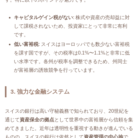
キャピタルゲイン税がない
: 株式や資産の売却益に対
して課税されないため、投資家にとって非常に有利
です。
低い富裕税
: スイスはヨーロッパでも数少ない富裕税
を課す国ですが、その税率は0.1%〜1.1%と非常に低
い水準です。各州が税率を調整できるため、州同士
が富裕層の誘致競争を行っています。
3. 強力な金融システム
スイスの銀行は高い守秘義務で知られており、20世紀を
通じて
資産保全の拠点
として世界中の富裕層から信頼を集
めてきました。近年は透明性を重視する動きが進んでいる
ものの、スイスの銀行は依然として
資産管理の中心地
で