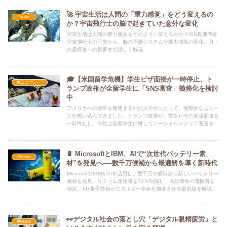
🚀 宇宙生活は人間の「重力感覚」をどう変えるの
#news
か？宇宙飛行士の脳で起きていた意外な変化
宇宙生活は人間の重力感覚をどのように変えるのか？ISS長期滞在
宇宙飛行士の研究から、脳の予測システムや握力感覚の変化、月・
火星探査への影響まで詳しく解説。
🎓【米国留学危機】学生ビザ面接が一時停止、ト
#ニュース・社会・コラム
ランプ政権が全留学生に「SNS審査」義務化を検討
中
アメリカへの留学を希望する外国人学生にとって、衝撃的なニュー
スが舞い込んできました。トランプ政権が、学生ビザの新規面接を
一時停止し、今後は全留学生に対してソーシャルメディア審査を義
務化する方針を検討していると複数のメディアが報じています。
🔋 MicrosoftとIBM、AIで“次世代バッテリー素
#news
材”を発見へ──数千万候補から最適解を導く新時代
MicrosoftとIBMがAIを活用し、数千万の候補から新しいバッテリー
素材を発見。リチウム使用量を70％削減し、高伝導性の電解質を
特定。AI×量子技術がエネルギー革命を加速させる最前線を解説。
👀デジタル社会の落とし穴「デジタル眼精疲労」と
#news