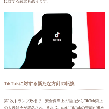
に対する懸念も残ります。
TikTokに対する新たな方針の転換
第1次トランプ政権で、安全保障上の理由からTikTok禁止
の大統領令が署名され、ByteDanceにTikTokの売却が求め