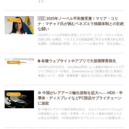
ます。
🇻🇪 2025年ノーベル平和賞受賞！マリア・コリ
#news
ナ・マチャド氏が挑むベネズエラ独裁体制との壮絶
な闘い
2025年ノーベル平和賞を受賞したマリア・コリナ・マチャド氏の
功績と闘いを解説。ベネズエラの独裁政権に対する非暴力的な民主
化運動、公職追放の背景、そしてノーベル賞が示す「民主主義と平
和」のメッセージを深掘りします。
🌐 各種ウェブサイトやアプリで大規模障害発生
#news
2025年12月5日夕方、Cloudflare障害により多数のWebサイトやア
プリで500エラーが発生。DownDetectorまで影響を受けた異例の
事態について、原因・影響範囲・復旧までの流れと運営者向け対策
をわかりやすく解説。
⚙️ 中国がレアアース輸出規制を拡大へ──HDD・半
#news
導体・ディスプレイなどPC部品サプライチェーン
に波紋
⚙️ 中国がレアアース輸出規制を拡大。 ホルミウムやツリウムなど
の新規制により、HDD・半導体・ディスプレイ素材の供給リスク
が高まる可能性。 PC部品産業やサプライチェーンへの影響を詳し
く解説。