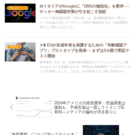
⚖️イタリアがGoogleに「DNSの無効化」を要求──
#ニュース・社会・コラム
サッカー海賊版対策が引き起こす波紋
イタリア通信規制当局「AGCOM」は、違法配信対策の一環とし
て、Googleに対してパブリックDNSを無効化するよう法的措置を
講じたと報じられました。
👦🔒 EUが未成年者を保護するための「年齢確認ア
#news
プリ」プロトタイプを発表──まずは5カ国で実証テ
スト開始
欧州連合（EU）は、未成年者が有害なオンラインコンテンツに晒
されるリスクを低減するため、革新的な年齢確認アプリのプロトタ
イプを発表しました。これは、2026年末までに導入予定のデジタ
ル身分証明書（eID）と連携する仕組みで、
2024年アメリカ大統領選挙：世論調査は
接戦も、予測市場は一貫してトランプ氏
有利—メディアの偏向が浮き彫りに
「仮想通貨」について知っておくべきこ