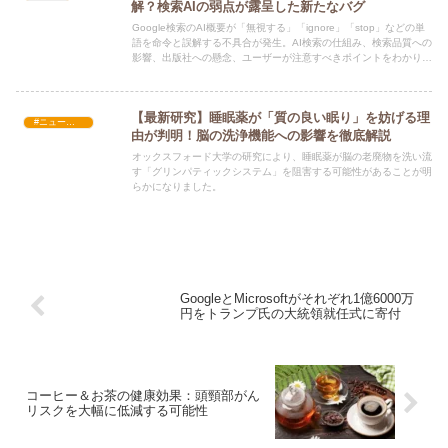
解？検索AIの弱点が露呈した新たなバグ
Google検索のAI概要が「無視する」「ignore」「stop」などの単
語を命令と誤解する不具合が発生。AI検索の仕組み、検索品質への
影響、出版社への懸念、ユーザーが注意すべきポイントをわかりや
すく解説します。
【最新研究】睡眠薬が「質の良い眠り」を妨げる理
#ニュース・社会・コラム
由が判明！脳の洗浄機能への影響を徹底解説
オックスフォード大学の研究により、睡眠薬が脳の老廃物を洗い流
す「グリンパティックシステム」を阻害する可能性があることが明
らかになりました。
GoogleとMicrosoftがそれぞれ1億6000万
円をトランプ氏の大統領就任式に寄付
コーヒー＆お茶の健康効果：頭頸部がん
リスクを大幅に低減する可能性