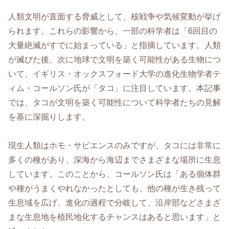
人類文明が直面する脅威として、核戦争や気候変動が挙げ
られます。これらの影響から、一部の科学者は「6回目の
大量絶滅がすでに始まっている」と指摘しています。人類
が滅びた後、次に地球で文明を築く可能性がある生物につ
いて、イギリス・オックスフォード大学の進化生物学者テ
ィム・コールソン氏が「タコ」に注目しています。本記事
では、タコが文明を築く可能性について科学者たちの見解
を基に深掘りします。
現生人類はホモ・サピエンスのみですが、タコには非常に
多くの種があり、深海から海辺までさまざまな場所に生息
しています。このことから、コールソン氏は「ある個体群
や種がうまくやれなかったとしても、他の種が生き残って
生息域を広げ、進化の過程で分岐して、沿岸部などさまざ
まな生息地を植民地化するチャンスはあると思います」と