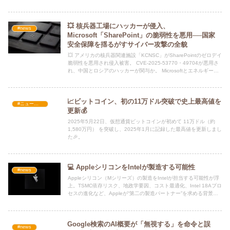
💥 核兵器工場にハッカーが侵入、
#news
Microsoft「SharePoint」の脆弱性を悪用──国家
安全保障を揺るがすサイバー攻撃の全貌
💥 アメリカの核兵器関連施設「KCNSC」がSharePointのゼロデイ
脆弱性を悪用され侵入被害。 CVE-2025-53770・49704が悪用さ
れ、中国とロシアのハッカーが関与か。 Microsoftとエネルギー省
が緊急対応、国家安全保障の脆弱性が露呈。
📈ビットコイン、初の11万ドル突破で史上最高値を
#ニュース・社会・コラム
更新💰
2025年5月22日、仮想通貨ビットコインが初めて 11万ドル（約
1,580万円） を突破し、2025年1月に記録した最高値を更新しまし
た🎉。
💻 AppleシリコンをIntelが製造する可能性
#news
Appleシリコン（Mシリーズ）の製造をIntelが担当する可能性が浮
上。TSMC依存リスク、地政学要因、コスト最適化、Intel 18Aプロ
セスの進化など、Appleが“第二の製造パートナー”を求める背景を
専門的に解説。半導体業界のパワーバランスに影響する注目トピッ
クをわかりやすくまとめました。
Google検索のAI概要が「無視する」を命令と誤
#news