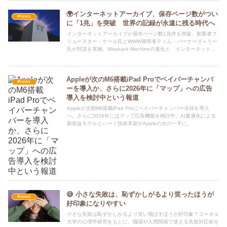
🌍インターネットアーカイブ、保存ページ数がつい
#news
に「1兆」を突破 世界の記録が永遠に残る時代へ
インターネットアーカイブが保存ページ数1兆件を突破。創業者ブ
リュースター・ケール氏とWWW発明者ティム・バーナーズ＝リー
氏が対談を実施。Wayback Machineの進化と、インターネットの
未来を探る。
Appleが次のM6搭載iPad Proでベイパーチャンバ
#news
ーを導入か、さらに2026年に「マップ」への広告
導入を検討中という報道
Appleが次期M6搭載iPad Proにベイパーチャンバー冷却を導入
へ。さらに2026年にはマップ広告機能を検討中。AI最適化による
新収益モデルとハード技術革新がAppleの次の一手に。
😅 小さな失敗は、恥ずかしがるより笑ったほうが
#news
好印象になりやすい
小さな失敗は恥ずかしがるより笑い飛ばすほうが好印象？コーネル
大学の心理学研究をもとに、職場や人間関係で使える失敗対応術を