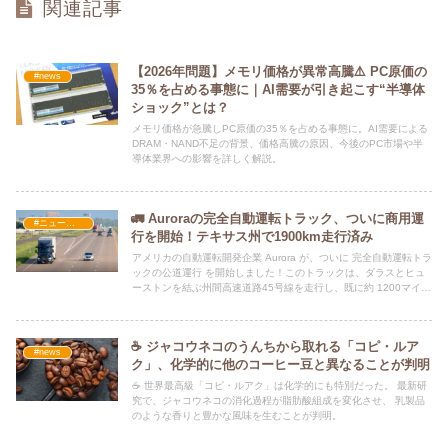
関連記事
【2026年問題】メモリ価格が異常高騰⚠️ PC原価の
#news
35％を占める事態に｜AI需要が引き起こす“半導体
ショック”とは？
メモリ価格が急騰しPC原価の35％を占める事態に。AI需要による
DRAM・NAND不足の背景、価格高騰の原因、今後のPC市場や半
導体業界への影響を詳しく解説。
🚛 Auroraの完全自動運転トラック、ついに商用運
#ニュース・社会・コラム
行を開始！テキサス州で1900km走行済み
アメリカの自動運転開発企業 Aurora が、ついに 完全自動運転トラ
ックの公道運行 を開始しました！このトラックは、ダラスとヒュ
ーストンを結ぶ州間高速道路45号線を走行し、既に約 1200マイル
（約1900km） の荷物輸送を達成しています。🚦✨
☕ ジャコウネコのうんちから取れる「コピ・ルア
#news
ク」、化学的に他のコーヒー豆と異なることが判明
☕ 世界最高級「コピ・ルアク」は化学的にも特別だった。 最新研
究で、ジャコウネコの消化過程が脂肪酸組成を変化させ、 乳製品
のような香りと豊かな風味を生むことが判明。