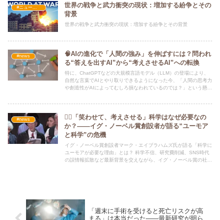
世界の戦争と武力衝突の現状：増加する紛争とその
#ニュース・社会・コラム
背景
世界の戦争と武力衝突の現状：増加する紛争とその背景
🧠AIの進化で「人間の強み」を伸ばすには？問われ
#news
る“答えを出すAI”から“考えさせるAI”への転換
特に、ChatGPTなどの大規模言語モデル（LLM）の登場により、
自然な言葉でAIとやり取りできるようになった今、「人間の思考力
や創造性がAIによってむしろ損なわれているのでは？」という懸念
が高まっています。
🤹‍♂️「笑わせて、考えさせる」科学はなぜ必要なの
#news
か？――イグ・ノーベル賞創設者が語る“ユーモア
と科学”の危機
イグ・ノーベル賞創設者マーク・エイブラハムズ氏が語る「科学に
ユーモアが必要な理由」とは？ 科学不信、研究費削減、SNS時代
の誤情報拡散など最新背景を交えながら、イグ・ノーベル賞の社会
的意義と世界的なサイエンスコミュニケーションの潮流を深掘り解
説。
「週末に手術を受けると死亡リスクが高
まる」は本当だった——最新研究が明ら